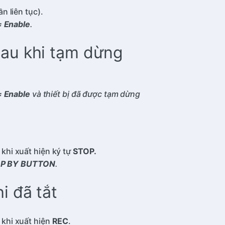
n liên tục).
= Enable
.
 sau khi tạm dừng
= Enable
và thiết bị đã được tạm dừng
khi xuất hiện ký tự
STOP.
P BY BUTTON
.
hi đã tắt
khi xuất hiện
REC
.