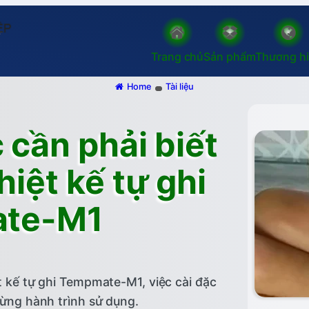
Trang chủ
Sản phẩm
Thương h
Home
Tài liệu
 cần phải biết
hiệt kế tự ghi
te-M1
ệt kế tự ghi Tempmate-M1, việc cài đặc
từng hành trình sử dụng.