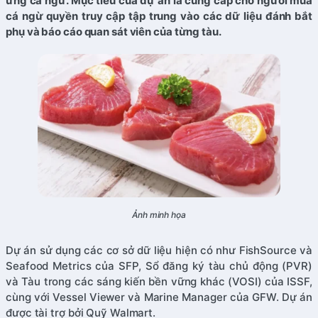
ứng cá ngừ. Mục tiêu của dự án là cung cấp cho người mua
cá ngừ quyền truy cập tập trung vào các dữ liệu đánh bắt
phụ và báo cáo quan sát viên của từng tàu.
Ảnh minh họa
Dự án sử dụng các cơ sở dữ liệu hiện có như FishSource và
Seafood Metrics của SFP, Sổ đăng ký tàu chủ động (PVR)
và Tàu trong các sáng kiến bền vững khác (VOSI) của ISSF,
cùng với Vessel Viewer và Marine Manager của GFW. Dự án
được tài trợ bởi Quỹ Walmart.