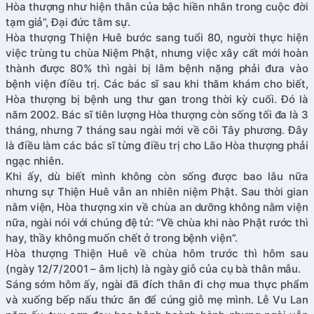
Hòa thượng như hiện thân của bậc hiền nhân trong cuộc đời
tạm giả”, Đại đức tâm sự.
Hòa thượng Thiện Huê bước sang tuổi 80, người thực hiện
việc trùng tu chùa Niệm Phật, nhưng việc xây cất mới hoàn
thành được 80% thì ngài bị lâm bệnh nặng phải đưa vào
bệnh viện điều trị. Các bác sĩ sau khi thăm khám cho biết,
Hòa thượng bị bệnh ung thư gan trong thời kỳ cuối. Đó là
năm 2002. Bác sĩ tiên lượng Hòa thượng còn sống tối đa là 3
tháng, nhưng 7 tháng sau ngài mới về cõi Tây phương. Đây
là điều làm các bác sĩ từng điều trị cho Lão Hòa thượng phải
ngạc nhiên.
Khi ấy, dù biết mình không còn sống được bao lâu nữa
nhưng sự Thiện Huê vẫn an nhiên niệm Phật. Sau thời gian
nằm viện, Hòa thượng xin về chùa an dưỡng không nằm viện
nữa, ngài nói với chúng đệ tử: “Về chùa khi nào Phật rước thì
hay, thầy không muốn chết ở trong bệnh viện”.
Hòa thượng Thiện Huê về chùa hôm trước thì hôm sau
(ngày 12/7/2001 – âm lịch) là ngày giỗ của cụ bà thân mẫu.
Sáng sớm hôm ấy, ngài đã đích thân đi chợ mua thực phẩm
và xuống bếp nấu thức ăn để cúng giỗ mẹ mình. Lễ Vu Lan