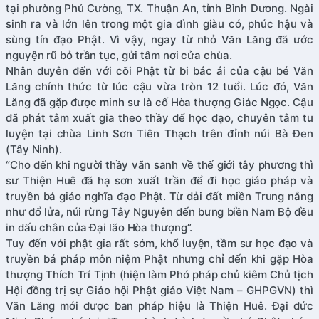
tại phường Phú Cường, TX. Thuận An, tỉnh Bình Dương. Ngài
sinh ra và lớn lên trong một gia đình giàu có, phúc hậu và
sùng tín đạo Phật. Vì vậy, ngay từ nhỏ Văn Lăng đã ước
nguyện rũ bỏ trần tục, gửi tâm nơi cửa chùa.
Nhân duyên đến với cõi Phật từ bi bác ái của cậu bé Văn
Lăng chính thức từ lúc cậu vừa tròn 12 tuổi. Lúc đó, Văn
Lăng đã gặp được minh sư là cố Hòa thượng Giác Ngọc. Cậu
đã phát tâm xuất gia theo thầy để học đạo, chuyên tâm tu
luyện tại chùa Linh Sơn Tiên Thạch trên đỉnh núi Bà Đen
(Tây Ninh).
“Cho đến khi người thầy vãn sanh về thế giới tây phương thì
sư Thiện Huê đã hạ sơn xuất trần để đi học giáo pháp và
truyền bá giáo nghĩa đạo Phật. Từ dải đất miền Trung nắng
như đổ lửa, núi rừng Tây Nguyên đến bưng biền Nam Bộ đều
in dấu chân của Đại lão Hòa thượng”.
Tuy đến với phật gia rất sớm, khổ luyện, tầm sư học đạo và
truyền bá pháp môn niệm Phật nhưng chỉ đến khi gặp Hòa
thượng Thích Trí Tịnh (hiện làm Phó pháp chủ kiêm Chủ tịch
Hội đồng trị sự Giáo hội Phật giáo Việt Nam – GHPGVN) thì
Văn Lăng mới được ban pháp hiệu là Thiện Huê. Đại đức