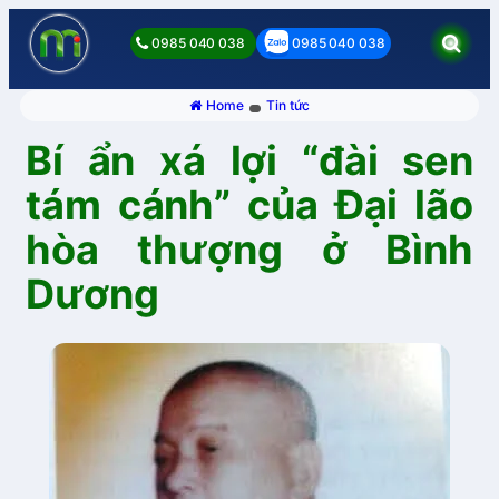
0985 040 038
0985 040 038
Home
Tin tức
Bí ẩn xá lợi “đài sen
tám cánh” của Đại lão
hòa thượng ở Bình
Dương