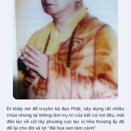
Đi khắp nơi để truyền bá đạo Phật, xây dựng rất nhiều
chùa nhưng lại không làm trụ trì của bất cứ nơi đâu, mãi
đến lúc về cõi tây phương cực lạc vị Hòa thượng ấy đã
để lại cho đời xá lợi “đài hoa sen tám cánh”.