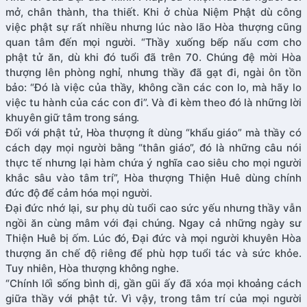
mở, chân thành, tha thiết. Khi ở chùa Niệm Phật dù công
việc phật sự rất nhiều nhưng lúc nào lão Hòa thượng cũng
quan tâm đến mọi người. “Thầy xuống bếp nấu cơm cho
phật tử ăn, dù khi đó tuổi đã trên 70. Chúng đệ mời Hòa
thượng lên phòng nghỉ, nhưng thầy đã gạt đi, ngài ôn tồn
bảo: “Đó là việc của thầy, không cần các con lo, mà hãy lo
việc tu hành của các con đi”. Và đi kèm theo đó là những lời
khuyên giữ tâm trong sáng.
Đối với phật tử, Hòa thượng ít dùng “khẩu giáo” mà thầy có
cách dạy mọi người bằng “thân giáo”, đó là những câu nói
thực tế nhưng lại hàm chứa ý nghĩa cao siêu cho mọi người
khắc sâu vào tâm trí”, Hòa thượng Thiện Huê dùng chính
đức độ để cảm hóa mọi người.
Đại đức nhớ lại, sư phụ dù tuổi cao sức yếu nhưng thầy vẫn
ngồi ăn cùng mâm với đại chúng. Ngay cả những ngày sư
Thiện Huê bị ốm. Lúc đó, Đại đức và mọi người khuyên Hòa
thượng ăn chế độ riêng để phù hợp tuổi tác và sức khỏe.
Tuy nhiên, Hòa thượng không nghe.
“Chính lối sống bình dị, gần gũi ấy đã xóa mọi khoảng cách
giữa thầy với phật tử. Vì vậy, trong tâm trí của mọi người