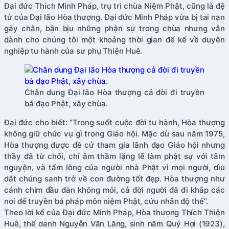
Đại đức Thích Minh Pháp, trụ trì chùa Niệm Phật, cũng là đệ
tử của Đại lão Hòa thượng. Đại đức Minh Pháp vừa bị tai nạn
gãy chân, bận bịu những phận sự trong chùa nhưng vẫn
dành cho chúng tôi một khoảng thời gian để kể về duyên
nghiệp tu hành của sư phụ Thiện Huê.
Chân dung Đại lão Hòa thượng cả đời đi truyền
bá đạo Phật, xây chùa.
Đại đức cho biết: “Trong suốt cuộc đời tu hành, Hòa thượng
không giữ chức vụ gì trong Giáo hội. Mặc dù sau năm 1975,
Hòa thượng được đề cử tham gia lãnh đạo Giáo hội nhưng
thầy đã từ chối, chỉ âm thầm lặng lẽ làm phật sự với tâm
nguyện, và tấm lòng của người nhà Phật vì mọi người, dìu
dắt chúng sanh trở về con đường tốt đẹp. Hòa thượng như
cánh chim đầu đàn không mỏi, cả đời người đã đi khắp các
nơi để truyền bá pháp môn niệm Phật, cứu nhân độ thế”.
Theo lời kể của Đại đức Minh Pháp, Hòa thượng Thích Thiện
Huê, thế danh Nguyễn Văn Lăng, sinh năm Quý Hợi (1923),