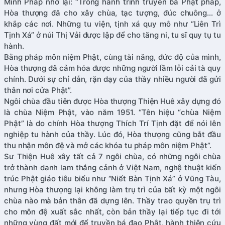
Minh Pháp nhớ lại: “Trong hành trình truyền bá Phật pháp,
Hòa thượng đã cho xây chùa, tạc tượng, đúc chuông… ở
khắp các nơi. Những tu viện, tịnh xá quy mô như “Liên Trì
Tịnh Xá” ở núi Thị Vải được lập để cho tăng ni, tu sĩ quy tụ tu
hành.
Bằng pháp môn niệm Phật, cùng tài năng, đức độ của mình,
Hòa thượng đã cảm hóa được những người lầm lỗi cải tà quy
chính. Dưới sự chỉ dẫn, rặn dạy của thầy nhiều người đã gửi
thân nơi cửa Phật”.
Ngôi chùa đầu tiên được Hòa thượng Thiện Huê xây dựng đó
là chùa Niệm Phật, vào năm 1951. “Tên hiệu “chùa Niệm
Phật” là do chính Hòa thượng Thích Trí Tịnh đặt để nói lên
nghiệp tu hành của thầy. Lúc đó, Hòa thượng cũng bắt đầu
thu nhận môn đệ và mở các khóa tu pháp môn niệm Phật”.
Sư Thiện Huê xây tất cả 7 ngôi chùa, có những ngôi chùa
trở thành danh lam thắng cảnh ở Việt Nam, nghệ thuật kiến
trúc Phật giáo tiêu biểu như “Niết Bàn Tịnh Xá” ở Vũng Tàu,
nhưng Hòa thượng lại không làm trụ trì của bất kỳ một ngôi
chùa nào mà bản thân đã dựng lên. Thầy trao quyền trụ trì
cho môn đệ xuất sắc nhất, còn bản thầy lại tiếp tục đi tới
những vùng đất mới để truyền bá đạo Phật, hành thiện cứu