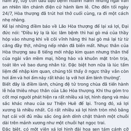
năm ấy, tuy cơn đau bạo bệnh hoành hành nhưng ngài vẫn
an nhiên lên chánh điện cử hành làm lễ. Cho đến tối ngày
24/7, Hòa thượng đã trút hơi thở cuối cùng, ra đi một cách
nhẹ nhàng.
Kể lại những điềm báo về Lão Hòa thượng để lại xá lợi, Đại
đức nói: “Điều kỳ lạ là lúc lâm bệnh thì hai gò má của thầy
hóp vào nhưng khi về cõi vĩnh hằng thì hai gò má lại từ từ
căng đầy thịt, những nếp nhăn đã biến mất. Nhục thân của
Hòa thượng sau 8 tiếng mới nhập kim quan nhưng thân thể
của ngài vẫn mềm mại, hồng hào và khuôn mặt tròn trịa,
toát lên vẻ bao dung nhân từ. Đặc biệt hơn nữa là lúc tẩm
liệm để nhập kim quan, chúng tôi thấy ở ngực thầy vẫn còn
hơi ấm và hơi ấm này rất khác lạ với hơi ấm bình thường”.
Biết đây là điềm lành, chúng đệ tử trong chùa đã tiến hành
lễ hỏa thiêu nhục thân của Lão Hòa thượng. Khi thu góm tro
cốt mọi người phát hiện ra rất nhiều xá lợi, hình dạng và màu
sắc khác nhau của sư Thiện Huê để lại. Trong đó, xá lợi
xương là nhiều nhất. Có rất nhiều xá lợi hình tròn nhỏ bằng
hạt cải với đủ mầu sắc óng ánh dính chặt thành một chuỗi
dài trên mảnh xương như một chuỗi hạt ngọc trai.
Đặc biệt, có một viên xá lợi hình đài hoa sen tám cánh cỡ