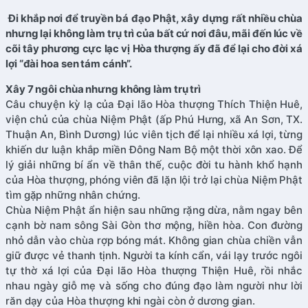
Đi khắp nơi để truyền bá đạo Phật, xây dựng rất nhiều chùa
nhưng lại không làm trụ trì của bất cứ nơi đâu, mãi đến lúc về
cõi tây phương cực lạc vị Hòa thượng ấy đã để lại cho đời xá
lợi “đài hoa sen tám cánh”.
Xây 7 ngôi chùa nhưng không làm trụ trì
Câu chuyện kỳ lạ của Đại lão Hòa thượng Thích Thiện Huê,
viện chủ của chùa Niệm Phật (ấp Phú Hưng, xã An Sơn, TX.
Thuận An, Bình Dương) lúc viên tịch để lại nhiều xá lợi, từng
khiến dư luận khắp miền Đông Nam Bộ một thời xôn xao. Để
lý giải những bí ẩn về thân thế, cuộc đời tu hành khổ hạnh
của Hòa thượng, phóng viên đã lặn lội trở lại chùa Niệm Phật
tìm gặp những nhân chứng.
Chùa Niệm Phật ẩn hiện sau những rặng dừa, nằm ngay bên
cạnh bờ nam sông Sài Gòn thơ mộng, hiền hòa. Con đường
nhỏ dẫn vào chùa rợp bóng mát. Không gian chùa chiền vẫn
giữ được vẻ thanh tịnh. Người ta kính cẩn, vái lạy trước ngôi
tự thờ xá lợi của Đại lão Hòa thượng Thiện Huê, rồi nhắc
nhau ngày giỗ mẹ và sống cho đúng đạo làm người như lời
răn dạy của Hòa thượng khi ngài còn ở dương gian.