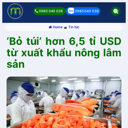
0985 040 038
0985 040 038
Home
Tin tức
‘Bỏ túi’ hơn 6,5 tỉ USD
từ xuất khẩu nông lâm
sản