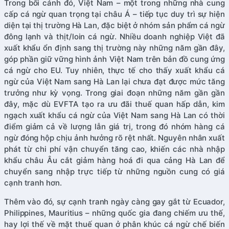
Trong bối cảnh đó, Việt Nam – một trong những nhà cung
cấp cá ngừ quan trọng tại châu Á – tiếp tục duy trì sự hiện
diện tại thị trường Hà Lan, đặc biệt ở nhóm sản phẩm cá ngừ
đông lạnh và thịt/loin cá ngừ. Nhiều doanh nghiệp Việt đã
xuất khẩu ổn định sang thị trường này những năm gần đây,
góp phần giữ vững hình ảnh Việt Nam trên bản đồ cung ứng
cá ngừ cho EU. Tuy nhiên, thực tế cho thấy xuất khẩu cá
ngừ của Việt Nam sang Hà Lan lại chưa đạt được mức tăng
trưởng như kỳ vọng. Trong giai đoạn những năm gần gần
đây, mặc dù EVFTA tạo ra ưu đãi thuế quan hấp dẫn, kim
ngạch xuất khẩu cá ngừ của Việt Nam sang Hà Lan có thời
điểm giảm cả về lượng lẫn giá trị, trong đó nhóm hàng cá
ngừ đóng hộp chịu ảnh hưởng rõ rệt nhất. Nguyên nhân xuất
phát từ chi phí vận chuyển tăng cao, khiến các nhà nhập
khẩu châu Âu cắt giảm hàng hoá đi qua cảng Hà Lan để
chuyển sang nhập trực tiếp từ những nguồn cung có giá
cạnh tranh hơn.
Thêm vào đó, sự cạnh tranh ngày càng gay gắt từ Ecuador,
Philippines, Mauritius – những quốc gia đang chiếm ưu thế,
hay lợi thế về mặt thuế quan ở phân khúc cá ngừ chế biến