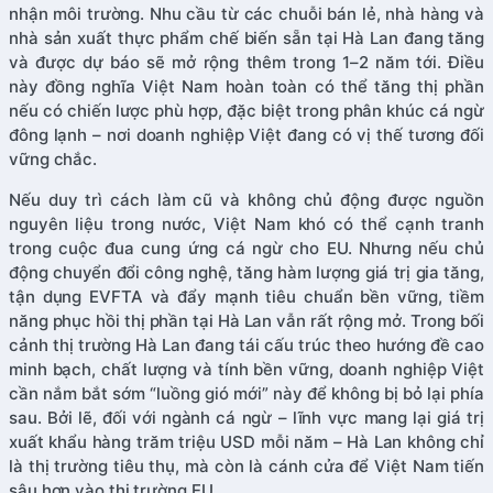
nhận môi trường. Nhu cầu từ các chuỗi bán lẻ, nhà hàng và
nhà sản xuất thực phẩm chế biến sẵn tại Hà Lan đang tăng
và được dự báo sẽ mở rộng thêm trong 1–2 năm tới. Điều
này đồng nghĩa Việt Nam hoàn toàn có thể tăng thị phần
nếu có chiến lược phù hợp, đặc biệt trong phân khúc cá ngừ
đông lạnh – nơi doanh nghiệp Việt đang có vị thế tương đối
vững chắc.
Nếu duy trì cách làm cũ và không chủ động được nguồn
nguyên liệu trong nước, Việt Nam khó có thể cạnh tranh
trong cuộc đua cung ứng cá ngừ cho EU. Nhưng nếu chủ
động chuyển đổi công nghệ, tăng hàm lượng giá trị gia tăng,
tận dụng EVFTA và đẩy mạnh tiêu chuẩn bền vững, tiềm
năng phục hồi thị phần tại Hà Lan vẫn rất rộng mở. Trong bối
cảnh thị trường Hà Lan đang tái cấu trúc theo hướng đề cao
minh bạch, chất lượng và tính bền vững, doanh nghiệp Việt
cần nắm bắt sớm “luồng gió mới” này để không bị bỏ lại phía
sau. Bởi lẽ, đối với ngành cá ngừ – lĩnh vực mang lại giá trị
xuất khẩu hàng trăm triệu USD mỗi năm – Hà Lan không chỉ
là thị trường tiêu thụ, mà còn là cánh cửa để Việt Nam tiến
sâu hơn vào thị trường EU.