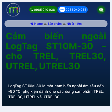
0985 040 038
0985 040 038
Home
Sản phẩm
Nhiệt - Ẩm
Cảm biến ngoài
LogTag ST10M-30 –
cho TREL, TREL30,
UTREL, UTREL30
LogTag ST10M-30 là một cảm biến ngoài âm sâu đến
-90 °C, phụ kiện dành cho các dòng sản phẩm TREL,
TREL30, UTREL và UTREL30.