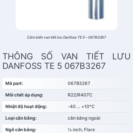
Cảm biến van tiết lưu Danfoss TE 5 – 067B3267
THÔNG SỐ VAN TIẾT LƯU
DANFOSS TE 5 067B3267
Mã part:
067B3267
Môi chất áp dụng:
R22/R407C
Nhiệt độ hoạt động:
-40 … +10°C
Loại cân bằng:
cân bằng ngoài
Ngõ cân bằng:
¼ inch; Flare