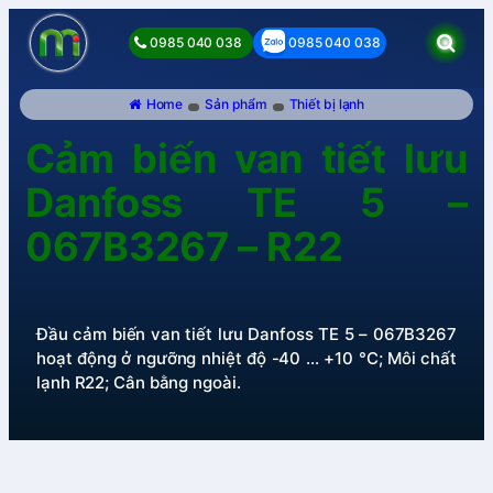
0985 040 038
0985 040 038
Home
Sản phẩm
Thiết bị lạnh
Cảm biến van tiết lưu
Danfoss TE 5 –
067B3267 – R22
Đầu cảm biến van tiết lưu Danfoss TE 5 – 067B3267
hoạt động ở ngưỡng nhiệt độ -40 … +10 °C; Môi chất
lạnh R22; Cân bằng ngoài.