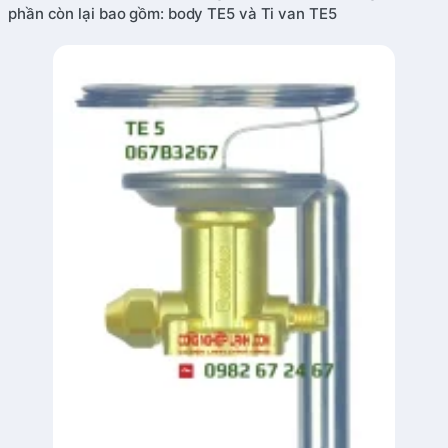
phần còn lại bao gồm: body TE5 và Ti van TE5