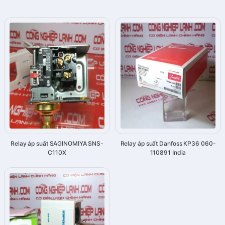
Relay áp suất SAGINOMIYA SNS-
Relay áp suất Danfoss KP36 060-
C110X
110891 India