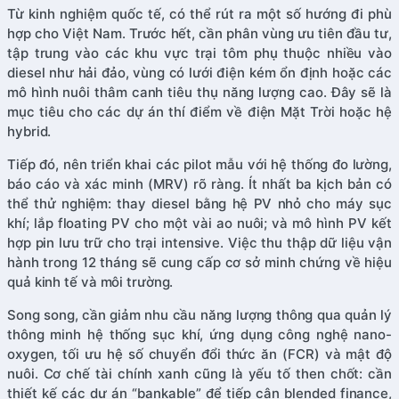
Từ kinh nghiệm quốc tế, có thể rút ra một số hướng đi phù
hợp cho Việt Nam. Trước hết, cần phân vùng ưu tiên đầu tư,
tập trung vào các khu vực trại tôm phụ thuộc nhiều vào
diesel như hải đảo, vùng có lưới điện kém ổn định hoặc các
mô hình nuôi thâm canh tiêu thụ năng lượng cao. Đây sẽ là
mục tiêu cho các dự án thí điểm về điện Mặt Trời hoặc hệ
hybrid.
Tiếp đó, nên triển khai các pilot mẫu với hệ thống đo lường,
báo cáo và xác minh (MRV) rõ ràng. Ít nhất ba kịch bản có
thể thử nghiệm: thay diesel bằng hệ PV nhỏ cho máy sục
khí; lắp floating PV cho một vài ao nuôi; và mô hình PV kết
hợp pin lưu trữ cho trại intensive. Việc thu thập dữ liệu vận
hành trong 12 tháng sẽ cung cấp cơ sở minh chứng về hiệu
quả kinh tế và môi trường.
Song song, cần giảm nhu cầu năng lượng thông qua quản lý
thông minh hệ thống sục khí, ứng dụng công nghệ nano-
oxygen, tối ưu hệ số chuyển đổi thức ăn (FCR) và mật độ
nuôi. Cơ chế tài chính xanh cũng là yếu tố then chốt: cần
thiết kế các dự án “bankable” để tiếp cận blended finance,