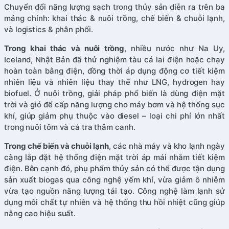
Chuyển đổi năng lượng sạch trong thủy sản diễn ra trên ba
mảng chính: khai thác & nuôi trồng, chế biến & chuỗi lạnh,
và logistics & phân phối.
Trong khai thác và nuôi trồng
, nhiều nước như Na Uy,
Iceland, Nhật Bản đã thử nghiệm tàu cá lai điện hoặc chạy
hoàn toàn bằng điện, đồng thời áp dụng động cơ tiết kiệm
nhiên liệu và nhiên liệu thay thế như LNG, hydrogen hay
biofuel. Ở nuôi trồng, giải pháp phổ biến là dùng điện mặt
trời và gió để cấp năng lượng cho máy bơm và hệ thống sục
khí, giúp giảm phụ thuộc vào diesel – loại chi phí lớn nhất
trong nuôi tôm và cá tra thâm canh.
Trong chế biến và chuỗi lạnh
, các nhà máy và kho lạnh ngày
càng lắp đặt hệ thống điện mặt trời áp mái nhằm tiết kiệm
điện. Bên cạnh đó, phụ phẩm thủy sản có thể được tận dụng
sản xuất biogas qua công nghệ yếm khí, vừa giảm ô nhiễm
vừa tạo nguồn năng lượng tái tạo. Công nghệ làm lạnh sử
dụng môi chất tự nhiên và hệ thống thu hồi nhiệt cũng giúp
nâng cao hiệu suất.