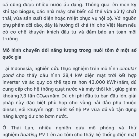
cá cũng được nhiều nước áp dụng. Thông qua lên men kỵ
khí tạo biogas, các nhà máy chế biến có thể vừa xử lý chất
thải, vừa sản xuất điện hoặc nhiệt phục vụ nội bộ. Với nguồn
phụ phẩm dồi dào, đây là hướng đi khả thi cho Việt Nam nếu
có cơ chế khuyến khích đầu tư và đảm bảo an toàn môi
trường.
Mô hình chuyển đổi năng lượng trong nuôi tôm ở một số
quốc gia
Tại Indonesia, nghiên cứu thực nghiệm trên mô hình
circular
pond
cho thấy cấu hình 28,4 kW điện mặt trời kết hợp
inverter và ắc quy có thể tạo ra hơn 43.000 kWh/năm, đủ
cung cấp cho hệ thống quạt nước và máy thổi khí, giúp giảm
khoảng 7,3 tấn CO₂e/năm. Dù chi phí đầu tư ban đầu lớn, giải
pháp này đặc biệt phù hợp cho vùng hải đảo phụ thuộc
diesel, với khuyến nghị thiết kế hệ PV vừa đủ và tận dụng
năng lượng dư cho bơm nước.
Ở Thái Lan, nhiều nghiên cứu mô phỏng và thử
nghiệm
floating PV
trên ao tôm cho thấy hệ thống điện mặt