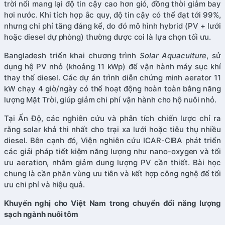
trời nổi mang lại độ tin cậy cao hơn gió, đồng thời giảm bay
hơi nước. Khi tích hợp ắc quy, độ tin cậy có thể đạt tới 99%,
nhưng chi phí tăng đáng kể, do đó mô hình hybrid (PV + lưới
hoặc diesel dự phòng) thường được coi là lựa chọn tối ưu.
Bangladesh triển khai chương trình
Solar Aquaculture
, sử
dụng hệ PV nhỏ (khoảng 11 kWp) để vận hành máy sục khí
thay thế diesel. Các dự án trình diễn chứng minh aerator 11
kW chạy 4 giờ/ngày có thể hoạt động hoàn toàn bằng năng
lượng Mặt Trời, giúp giảm chi phí vận hành cho hộ nuôi nhỏ.
Tại Ấn Độ, các nghiên cứu và phân tích chiến lược chỉ ra
rằng solar khả thi nhất cho trại xa lưới hoặc tiêu thụ nhiều
diesel. Bên cạnh đó, Viện nghiên cứu ICAR-CIBA phát triển
các giải pháp tiết kiệm năng lượng như nano-oxygen và tối
ưu aeration, nhằm giảm dung lượng PV cần thiết. Bài học
chung là cần phân vùng ưu tiên và kết hợp công nghệ để tối
ưu chi phí và hiệu quả.
Khuyến nghị cho Việt Nam trong chuyển đổi năng lượng
sạch ngành nuôi tôm