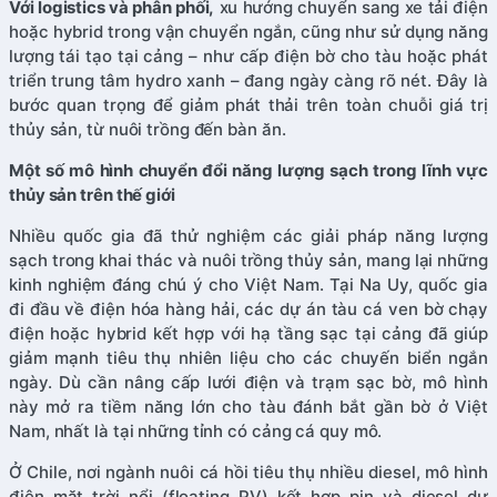
Với logistics và phân phối,
xu hướng chuyển sang xe tải điện
hoặc hybrid trong vận chuyển ngắn, cũng như sử dụng năng
lượng tái tạo tại cảng – như cấp điện bờ cho tàu hoặc phát
triển trung tâm hydro xanh – đang ngày càng rõ nét. Đây là
bước quan trọng để giảm phát thải trên toàn chuỗi giá trị
thủy sản, từ nuôi trồng đến bàn ăn.
Một số mô hình chuyển đổi năng lượng sạch trong lĩnh vực
thủy sản trên thế giới
Nhiều quốc gia đã thử nghiệm các giải pháp năng lượng
sạch trong khai thác và nuôi trồng thủy sản, mang lại những
kinh nghiệm đáng chú ý cho Việt Nam. Tại Na Uy, quốc gia
đi đầu về điện hóa hàng hải, các dự án tàu cá ven bờ chạy
điện hoặc hybrid kết hợp với hạ tầng sạc tại cảng đã giúp
giảm mạnh tiêu thụ nhiên liệu cho các chuyến biển ngắn
ngày. Dù cần nâng cấp lưới điện và trạm sạc bờ, mô hình
này mở ra tiềm năng lớn cho tàu đánh bắt gần bờ ở Việt
Nam, nhất là tại những tỉnh có cảng cá quy mô.
Ở Chile, nơi ngành nuôi cá hồi tiêu thụ nhiều diesel, mô hình
điện mặt trời nổi (floating PV) kết hợp pin và diesel dự