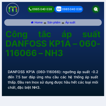
0985 040 038
0985 040 038
Home
Sản phẩm
Áp suất
Công tắc áp suất
DANFOSS KP1A – 060-
116066 – NH3
DANFOSS KP1A (060-116066): ngưỡng áp suất -0.2
đến 7.5 bar đáp ứng nhu cầu các hệ thống áp suất
thấp. Đầu ren Inox sử dụng được hầu hết các loại môi
chất, đặc biệt NH3.