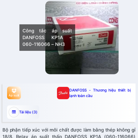
ông tắc áp suất
Phụ kiện relay áp suất
ANFOSS KP1A –
Danfoss KP1A 060-
60-116066 – NH3
116066
DANFOSS - Thương hiệu thiết bị
lạnh toàn cầu
Áp suất
Tài liệu (3)
Bộ phận tiếp xúc với môi chất được làm bằng thép không gỉ
18/8. Relay áp suất thấp DANFOSS KP1A (060-116066)