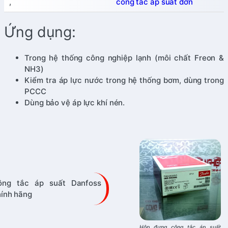
,
công tắc áp suất đơn
Ứng dụng:
Trong hệ thống công nghiệp lạnh (môi chất Freon &
NH3)
Kiểm tra áp lực nước trong hệ thống bơm, dùng trong
PCCC
Dùng bảo vệ áp lực khí nén.
ông tắc áp suất Danfoss
ính hãng
Hộp đựng công tắc áp suất