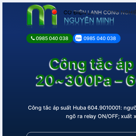
0985 040 038
0985 040 038
Công tắc áp
20~300Pa – 
Công tắc áp suất Huba 604.9010001: ngưỡ
ngõ ra relay ON/OFF; xuất 