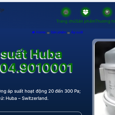
Trang chủ
Sản phẩm
Thương h
Home
Sản phẩm
Áp suất
 suất Huba
604.9010001
ng áp suất hoạt động 20 đến 300 Pa;
xứ: Huba – Switzerland.