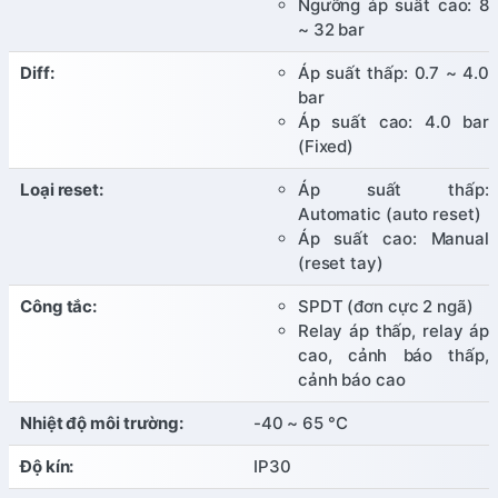
Ngưỡng áp suất cao: 8
~ 32 bar
Diff:
Áp suất thấp: 0.7 ~ 4.0
bar
Áp suất cao: 4.0 bar
(Fixed)
Loại reset:
Áp suất thấp:
Automatic (auto reset)
Áp suất cao: Manual
(reset tay)
Công tắc:
SPDT (đơn cực 2 ngã)
Relay áp thấp, relay áp
cao, cảnh báo thấp,
cảnh báo cao
Nhiệt độ môi trường:
-40 ~ 65 °C
Độ kín:
IP30