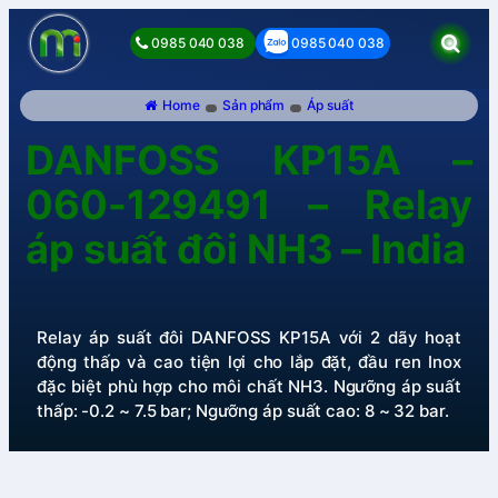
0985 040 038
0985 040 038
Home
Sản phẩm
Áp suất
DANFOSS KP15A –
060-129491 – Relay
áp suất đôi NH3 – India
Relay áp suất đôi DANFOSS KP15A với 2 dãy hoạt
động thấp và cao tiện lợi cho lắp đặt, đầu ren Inox
đặc biệt phù hợp cho môi chất NH3. Ngưỡng áp suất
thấp: -0.2 ~ 7.5 bar; Ngưỡng áp suất cao: 8 ~ 32 bar.