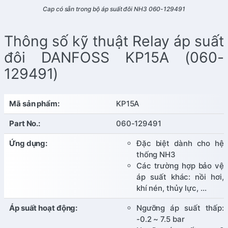
Cap có sẵn trong bộ áp suất đôi NH3 060-129491
Thông số kỹ thuật Relay áp suất
đôi DANFOSS KP15A (060-
129491)
Mã sản phẩm:
KP15A
Part No.:
060-129491
Ứng dụng:
Đặc biệt dành cho hệ
thống NH3
Các trường hợp bảo vệ
áp suất khác: nồi hơi,
khí nén, thủy lực, …
Áp suất hoạt động:
Ngưỡng áp suất thấp:
-0.2 ~ 7.5 bar