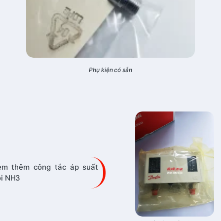
Phụ kiện có sẵn
em thêm công tắc áp suất
ôi NH3