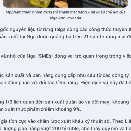
Mỹ phẩm thiên nhiên đang trở thành mặt hàng xuất khẩu chủ lực của
Nga Ảnh: Izvestia
gốc nguyên liệu từ rừng taiga cùng các công thức truyền 
n xuất tại Nga được quảng bá trên 21 sàn thương mại điệ
và nhỏ của Nga (SMEs) đóng vai trò quan trọng trong việc
ác sản xuất và bán hàng cung cấp nhu cầu từ các công ty
oạn đàm phán với đối tác tiềm năng. Hiện dịch vụ này đã 
ng 1/3 liên quan đến sản xuất quần áo và dệt may; khoảng 14
 sản xuất thực phẩm chiếm khoảng 9%.
ia tích cực vào chiến lược xuất khẩu kỹ thuật số. Theo Li
i lượng giao hàng vượt 200 tỷ ruble, cho thấy quy mô và t