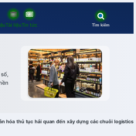
iệu
Tài liệu
Tin tức
Tìm kiếm
 số,
 nền
ản hóa thủ tục hải quan đến xây dựng các chuỗi logistics