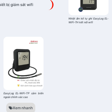
iết bị giám sát wifi
Nhiệt ẩm kế tự ghi EasyLog EL-
WiFi-TH kết nối wifi
EasyLog EL-WiFi-TP cảm biến
ngoài chính xác cao
Xem nhanh