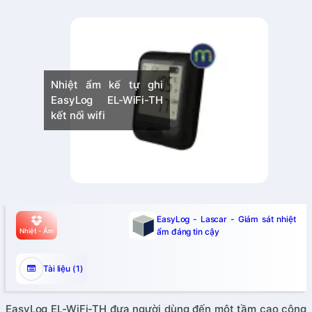
Nhiệt ẩm kế tự ghi
EasyLog EL-WiFi-TH
kết nối wifi
EasyLog - Lascar - Giám sát nhiệt
ẩm đáng tin cậy
Nhiệt - Ẩm
Tài liệu (1)
EasyLog EL-WiFi-TH đưa người dùng đến một tầm cao công