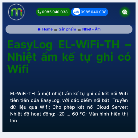
0985 040 038
0985 040 038
Home
Sản phẩm
Nhiệt - Ẩm
EasyLog EL-WiFi-TH –
Nhiệt ẩm kế tự ghi có
Wifi
EL-WiFi-TH là một nhiệt ẩm kế tự ghi có kết nối Wifi
tiên tiến của EasyLog, với các điểm nổi bật: Truyền
dữ liệu qua Wifi; Cho phép kết nối Cloud Server;
Nhiệt độ hoạt động: -20 … 60 °C; Màn hình hiển thị
lớn.