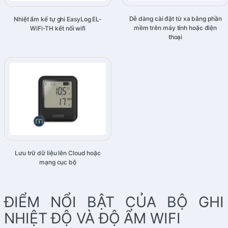
Dễ dàng cài đặt từ xa bằng phần
Nhiệt ẩm kế tự ghi EasyLog EL-
mềm trên máy tính hoặc điện
WiFi-TH kết nối wifi
thoại
Lưu trữ dữ liệu lên Cloud hoặc
mạng cục bộ
ĐIỂM NỔI BẬT CỦA BỘ GHI
NHIỆT ĐỘ VÀ ĐỘ ẨM WIFI