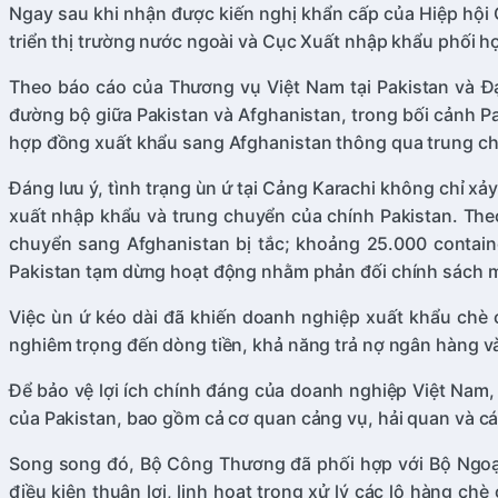
Ngay sau khi nhận được kiến nghị khẩn cấp của Hiệp hội 
triển thị trường nước ngoài và Cục Xuất nhập khẩu phối h
Theo báo cáo của Thương vụ Việt Nam tại Pakistan và Đạ
đường bộ giữa Pakistan và Afghanistan, trong bối cảnh Pa
hợp đồng xuất khẩu sang Afghanistan thông qua trung chu
Đáng lưu ý, tình trạng ùn ứ tại Cảng Karachi không chỉ x
xuất nhập khẩu và trung chuyển của chính Pakistan. Theo
chuyển sang Afghanistan bị tắc; khoảng 25.000 containe
Pakistan tạm dừng hoạt động nhằm phản đối chính sách mới
Việc ùn ứ kéo dài đã khiến doanh nghiệp xuất khẩu chè c
nghiêm trọng đến dòng tiền, khả năng trả nợ ngân hàng và
Để bảo vệ lợi ích chính đáng của doanh nghiệp Việt Nam,
của Pakistan, bao gồm cả cơ quan cảng vụ, hải quan và cá
Song song đó, Bộ Công Thương đã phối hợp với Bộ Ngoại 
điều kiện thuận lợi, linh hoạt trong xử lý các lô hàng ch