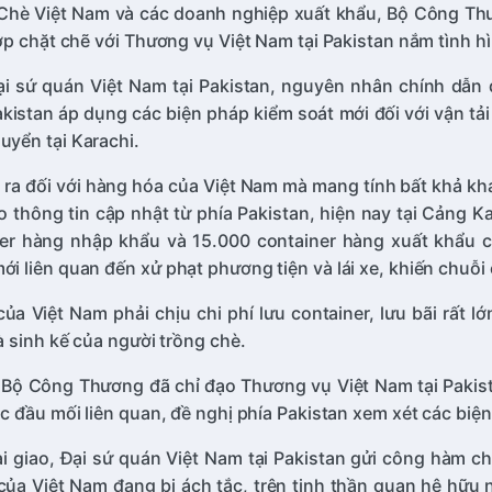
Chè Việt Nam và các doanh nghiệp xuất khẩu, Bộ Công Thươ
ợp chặt chẽ với Thương vụ Việt Nam tại Pakistan nắm tình h
i sứ quán Việt Nam tại Pakistan, nguyên nhân chính dẫn đ
kistan áp dụng các biện pháp kiểm soát mới đối với vận tải
yển tại Karachi.
ảy ra đối với hàng hóa của Việt Nam mà mang tính bất khả 
 thông tin cập nhật từ phía Pakistan, hiện nay tại Cảng 
r hàng nhập khẩu và 15.000 container hàng xuất khẩu củ
 liên quan đến xử phạt phương tiện và lái xe, khiến chuỗi 
ủa Việt Nam phải chịu chi phí lưu container, lưu bãi rất 
 sinh kế của người trồng chè.
 Bộ Công Thương đã chỉ đạo Thương vụ Việt Nam tại Pakist
c đầu mối liên quan, đề nghị phía Pakistan xem xét các biệ
giao, Đại sứ quán Việt Nam tại Pakistan gửi công hàm chí
è của Việt Nam đang bị ách tắc, trên tinh thần quan hệ hữu 