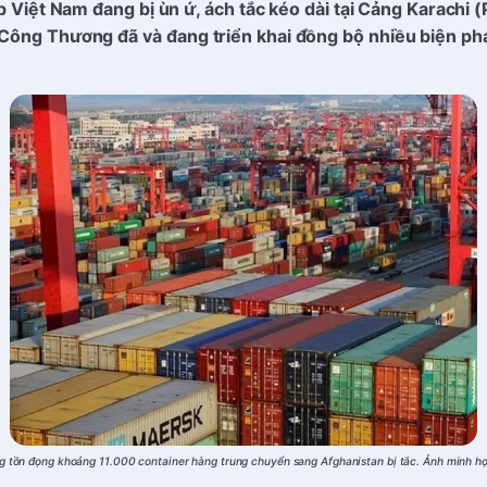
Việt Nam đang bị ùn ứ, ách tắc kéo dài tại Cảng Karachi (P
Công Thương đã và đang triển khai đồng bộ nhiều biện phá
g tồn đọng khoảng 11.000 container hàng trung chuyển sang Afghanistan bị tắc. Ảnh minh 