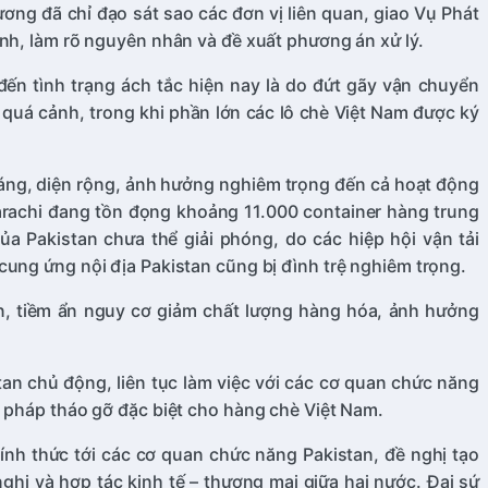
ng đã chỉ đạo sát sao các đơn vị liên quan, giao Vụ Phát
ình, làm rõ nguyên nhân và đề xuất phương án xử lý.
ến tình trạng ách tắc hiện nay là do đứt gãy vận chuyển
 quá cảnh, trong khi phần lớn các lô chè Việt Nam được ký
kháng, diện rộng, ảnh hưởng nghiêm trọng đến cả hoạt động
Karachi đang tồn đọng khoảng 11.000 container hàng trung
a Pakistan chưa thể giải phóng, do các hiệp hội vận tải
cung ứng nội địa Pakistan cũng bị đình trệ nghiêm trọng.
lớn, tiềm ẩn nguy cơ giảm chất lượng hàng hóa, ảnh hưởng
an chủ động, liên tục làm việc với các cơ quan chức năng
n pháp tháo gỡ đặc biệt cho hàng chè Việt Nam.
nh thức tới các cơ quan chức năng Pakistan, đề nghị tạo
nghị và hợp tác kinh tế – thương mại giữa hai nước. Đại sứ