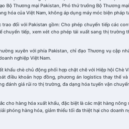
h đạo Bộ Thương mại Pakistan, Phó thứ trưởng Bộ Thương mạ
 hàng hóa của Việt Nam, không áp dụng máy móc biện pháp 
trao đổi với Pakistan gồm: Cho phép chuyển tiếp các cont
hể chuyển tiếp, xem xét cho phép tái xuất sang thị trường 
thường xuyên với phía Pakistan, chỉ đạo Thương vụ cập nh
 doanh nghiệp Việt Nam.
 khẩu chè chủ động phối hợp chặt chẽ với Hiệp hội Chè Vi
oát điều khoản hợp đồng, phương án logistics thay thế và
ờng đánh giá rủi ro thị trường, đa dạng hóa tuyến vận chuy
cho hàng hóa xuất khẩu, đặc biệt là các mặt hàng nông sản
 giải phóng hàng hóa, giảm thiểu tối đa thiệt hại cho doanh