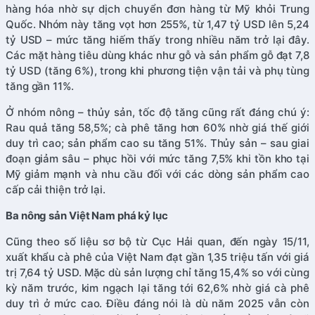
hàng hóa nhờ sự dịch chuyển đơn hàng từ Mỹ khỏi Trung
Quốc. Nhóm này tăng vọt hơn 255%, từ 1,47 tỷ USD lên 5,24
tỷ USD – mức tăng hiếm thấy trong nhiều năm trở lại đây.
Các mặt hàng tiêu dùng khác như gỗ và sản phẩm gỗ đạt 7,8
tỷ USD (tăng 6%), trong khi phương tiện vận tải và phụ tùng
tăng gần 11%.
Ở nhóm nông – thủy sản, tốc độ tăng cũng rất đáng chú ý:
Rau quả tăng 58,5%; cà phê tăng hơn 60% nhờ giá thế giới
duy trì cao; sản phẩm cao su tăng 51%. Thủy sản – sau giai
đoạn giảm sâu – phục hồi với mức tăng 7,5% khi tồn kho tại
Mỹ giảm mạnh và nhu cầu đối với các dòng sản phẩm cao
cấp cải thiện trở lại.
Ba nông sản Việt Nam phá kỷ lục
Cũng theo số liệu sơ bộ từ Cục Hải quan, đến ngày 15/11,
xuất khẩu cà phê của Việt Nam đạt gần 1,35 triệu tấn với giá
trị 7,64 tỷ USD. Mặc dù sản lượng chỉ tăng 15,4% so với cùng
kỳ năm trước, kim ngạch lại tăng tới 62,6% nhờ giá cà phê
duy trì ở mức cao. Điều đáng nói là dù năm 2025 vẫn còn