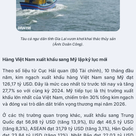
Tàu cá ngư dân tỉnh Gia Lai vươn khơi khai thác thủy sản
(Ảnh: Doãn Công).
Hàng Việt Nam xuất khẩu sang Mỹ lập kỷ lục mới
Theo số liệu từ Cục Hải quan (Bộ Tài chính), 10 tháng đầu
năm, kim ngạch xuất khẩu hàng Việt Nam sang Mỹ đạt
126,17 tỷ USD. Đây là mức cao nhất từ trước tới nay và tăng
27,7% so với cùng kỳ 2024. Mỹ tiếp tục là thị trường xuất
khẩu lớn nhất của Việt Nam, chiếm trên 30% tổng kim ngạch
và đóng vai trò dẫn dắt triển vọng thương mại năm 2026.
Ở các thị trường quan trọng khác, xuất khẩu sang Trung
Quốc đạt 56,98 tỷ USD (tăng 13,9%), EU đạt 46,5 tỷ USD
(tăng 8,3%), ASEAN đạt 31,79 tỷ USD (tăng 3,1%), Hàn Quốc
đạt 23,84 tỷ USD (tăng 12%), Nhật Bản đạt 22,03 tỷ USD