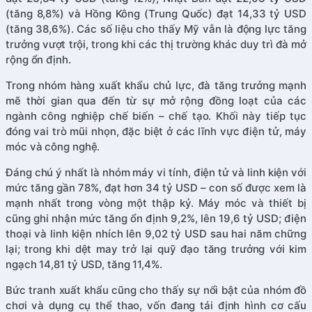
(tăng 8,8%) và Hồng Kông (Trung Quốc) đạt 14,33 tỷ USD
(tăng 38,6%). Các số liệu cho thấy Mỹ vẫn là động lực tăng
trưởng vượt trội, trong khi các thị trường khác duy trì đà mở
rộng ổn định.
Trong nhóm hàng xuất khẩu chủ lực, đà tăng trưởng mạnh
mẽ thời gian qua đến từ sự mở rộng đồng loạt của các
ngành công nghiệp chế biến – chế tạo. Khối này tiếp tục
đóng vai trò mũi nhọn, đặc biệt ở các lĩnh vực điện tử, máy
móc và công nghệ.
Đáng chú ý nhất là nhóm máy vi tính, điện tử và linh kiện với
mức tăng gần 78%, đạt hơn 34 tỷ USD – con số được xem là
mạnh nhất trong vòng một thập kỷ. Máy móc và thiết bị
cũng ghi nhận mức tăng ổn định 9,2%, lên 19,6 tỷ USD; điện
thoại và linh kiện nhích lên 9,02 tỷ USD sau hai năm chững
lại; trong khi dệt may trở lại quỹ đạo tăng trưởng với kim
ngạch 14,81 tỷ USD, tăng 11,4%.
Bức tranh xuất khẩu cũng cho thấy sự nổi bật của nhóm đồ
chơi và dụng cụ thể thao, vốn đang tái định hình cơ cấu