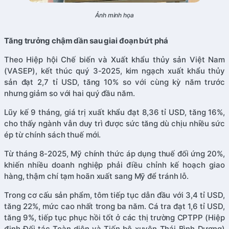
Ảnh minh họa
Tăng trưởng chậm dần sau giai đoạn bứt phá
Theo Hiệp hội Chế biến và Xuất khẩu thủy sản Việt Nam
(VASEP), kết thúc quý 3-2025, kim ngạch xuất khẩu thủy
sản đạt 2,7 tỉ USD, tăng 10% so với cùng kỳ năm trước
nhưng giảm so với hai quý đầu năm.
Lũy kế 9 tháng, giá trị xuất khẩu đạt 8,36 tỉ USD, tăng 16%,
cho thấy ngành vẫn duy trì được sức tăng dù chịu nhiều sức
ép từ chính sách thuế mới.
Từ tháng 8-2025, Mỹ chính thức áp dụng thuế đối ứng 20%,
khiến nhiều doanh nghiệp phải điều chỉnh kế hoạch giao
hàng, thậm chí tạm hoãn xuất sang Mỹ để tránh lỗ.
Trong cơ cấu sản phẩm, tôm tiếp tục dẫn đầu với 3,4 tỉ USD,
tăng 22%, mức cao nhất trong ba năm. Cá tra đạt 1,6 tỉ USD,
tăng 9%, tiếp tục phục hồi tốt ở các thị trường CPTPP (Hiệp
định Đối tác Toàn diện và Tiến bộ xuyên Thái Bình Dương)