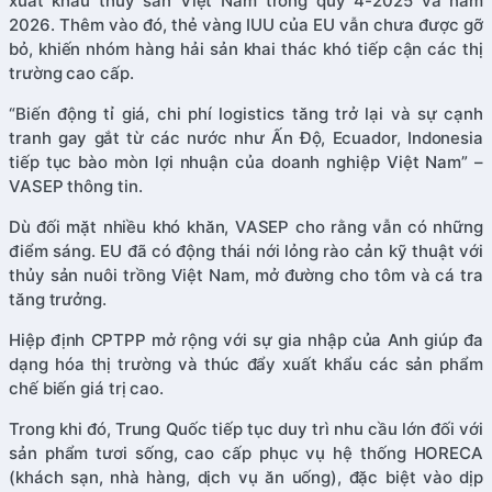
xuất khẩu thủy sản Việt Nam trong quý 4-2025 và năm
2026. Thêm vào đó, thẻ vàng IUU của EU vẫn chưa được gỡ
bỏ, khiến nhóm hàng hải sản khai thác khó tiếp cận các thị
trường cao cấp.
“Biến động tỉ giá, chi phí logistics tăng trở lại và sự cạnh
tranh gay gắt từ các nước như Ấn Độ, Ecuador, Indonesia
tiếp tục bào mòn lợi nhuận của doanh nghiệp Việt Nam” –
VASEP thông tin.
Dù đối mặt nhiều khó khăn, VASEP cho rằng vẫn có những
điểm sáng. EU đã có động thái nới lỏng rào cản kỹ thuật với
thủy sản nuôi trồng Việt Nam, mở đường cho tôm và cá tra
tăng trưởng.
Hiệp định CPTPP mở rộng với sự gia nhập của Anh giúp đa
dạng hóa thị trường và thúc đẩy xuất khẩu các sản phẩm
chế biến giá trị cao.
Trong khi đó, Trung Quốc tiếp tục duy trì nhu cầu lớn đối với
sản phẩm tươi sống, cao cấp phục vụ hệ thống HORECA
(khách sạn, nhà hàng, dịch vụ ăn uống), đặc biệt vào dịp