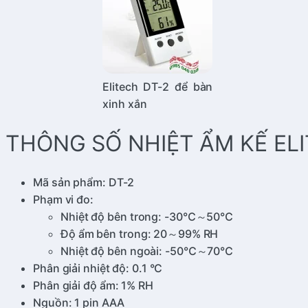
Elitech DT-2 để bàn
xinh xắn
THÔNG SỐ NHIỆT ẨM KẾ ELI
Mã sản phẩm: DT-2
Phạm vi đo:
Nhiệt độ bên trong: -30℃～50℃
Độ ẩm bên trong: 20～99% RH
Nhiệt độ bên ngoài: -50℃～70℃
Phân giải nhiệt độ: 0.1 °C
Phân giải độ ẩm: 1% RH
Nguồn: 1 pin AAA