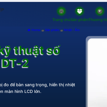
Trang chủ
Sản phẩm
Thương h
Home
Sản phẩm
Nhiệt - Ẩm
kỹ thuật số
h DT-2
bị đo để bàn sang trọng, hiển thị nhiệt
ên màn hình LCD lớn.