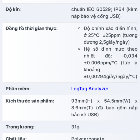
Độ kín:
chuẩn IEC 60529; IP64 (kèm
nắp bảo vệ cổng USB)
Đồng hồ thời gian thực:
Độ chính xác điển hình,
ở 25°C: ±25ppm (tương
đương 2,5giây/ngày)
Hệ số định mức theo
nhiêt độ: -0,034
±0.006ppm/°C (tức là
khoảng
±0,00294giây/ngày/°C)
Phần mềm:
LogTag Analyzer
Kích thước sản phẩm:
93mm(H) x 54.5mm(W) x
8.6mm(T) (đã bao gồm nắp
bảo vệ USB)
Trọng lượng:
31g
Chất liệu:
Polycarbonate