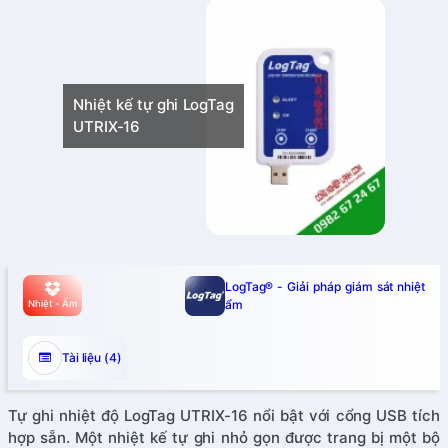
ệt kế tự ghi LogTag
RIX-16
LogTag® - Giải pháp giám sát nhiệt
ẩm
Nhiệt - Ẩm
Tài liệu (4)
Tự ghi nhiệt độ LogTag UTRIX-16 nổi bật với cổng USB tích
hợp sẵn. Một nhiệt kế tự ghi nhỏ gọn được trang bị một bộ