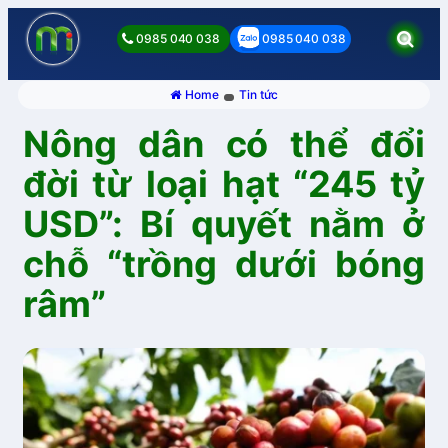
0985 040 038
0985 040 038
Home
Tin tức
Nông dân có thể đổi
đời từ loại hạt “245 tỷ
USD”: Bí quyết nằm ở
chỗ “trồng dưới bóng
râm”