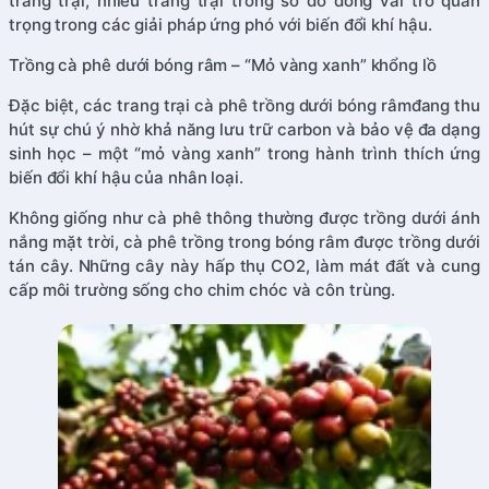
trang trại, nhiều trang trại trong số đó đóng vai trò quan
trọng trong các giải pháp ứng phó với biến đổi khí hậu.
Trồng cà phê dưới bóng râm – “Mỏ vàng xanh” khổng lồ
Đặc biệt, các trang trại cà phê trồng dưới bóng râmđang thu
hút sự chú ý nhờ khả năng lưu trữ carbon và bảo vệ đa dạng
sinh học – một “mỏ vàng xanh” trong hành trình thích ứng
biến đổi khí hậu của nhân loại.
Không giống như cà phê thông thường được trồng dưới ánh
nắng mặt trời, cà phê trồng trong bóng râm được trồng dưới
tán cây. Những cây này hấp thụ CO2, làm mát đất và cung
cấp môi trường sống cho chim chóc và côn trùng.