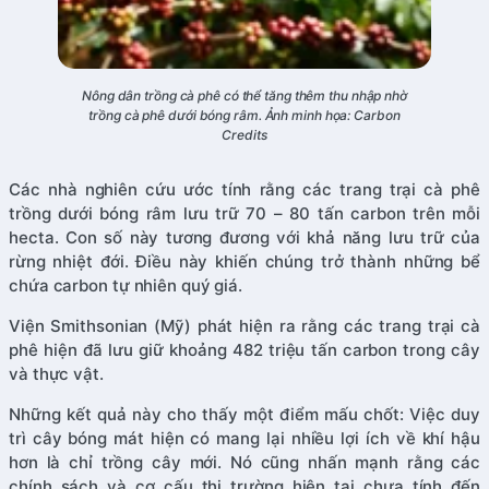
Nông dân trồng cà phê có thể tăng thêm thu nhập nhờ
trồng cà phê dưới bóng râm. Ảnh minh họa: Carbon
Credits
Các nhà nghiên cứu ước tính rằng các trang trại cà phê
trồng dưới bóng râm lưu trữ 70 – 80 tấn carbon trên mỗi
hecta. Con số này tương đương với khả năng lưu trữ của
rừng nhiệt đới. Điều này khiến chúng trở thành những bể
chứa carbon tự nhiên quý giá.
Viện Smithsonian (Mỹ) phát hiện ra rằng các trang trại cà
phê hiện đã lưu giữ khoảng 482 triệu tấn carbon trong cây
và thực vật.
Những kết quả này cho thấy một điểm mấu chốt: Việc duy
trì cây bóng mát hiện có mang lại nhiều lợi ích về khí hậu
hơn là chỉ trồng cây mới. Nó cũng nhấn mạnh rằng các
chính sách và cơ cấu thị trường hiện tại chưa tính đến