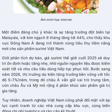
Ảnh minh họa: Internet
Một điểm đáng chú ý khác là sự tăng trưởng đột biến tại
Malaysia, với kim ngạch 9 tháng tăng tới 44%, cho thấy khu
vực Đông Nam Á đang trở thành vùng tiêu thụ tiềm năng
mới cho sản phẩm surimi Việt Nam.
Giới phân tích dự báo, giá surimi thế giới cuối 2025 sẽ duy
trì ổn định hoặc tăng nhẹ, nhờ nguồn nguyên liệu được kiểm
soát tốt và nhu cầu tiêu dùng tiếp tục phục hồi. Bước sang
năm 2026, thị trường dự kiến tăng trưởng bền vững với tốc
độ 5–7%/năm, trong đó châu Á vẫn giữ vai trò trung tâm,
còn châu Âu và Mỹ mở rộng ở phân khúc sản phẩm giá trị
gia tăng.
Tuy nhiên, doanh nghiệp Việt Nam cũng phải đối mặt với áp
lực cạnh tranh từ các nhà cung cấp khu vực, cùng biến
động chi phí logistics và rào cản kỹ thuật.