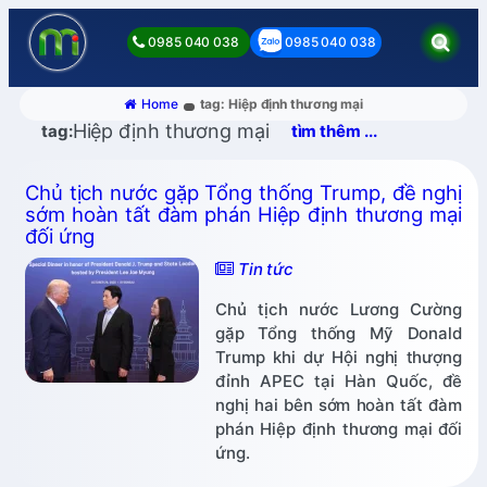
0985 040 038
0985 040 038
Home
tag: Hiệp định thương mại
Hiệp định thương mại
tag:
tìm thêm ...
Chủ tịch nước gặp Tổng thống Trump, đề nghị
sớm hoàn tất đàm phán Hiệp định thương mại
đối ứng
Tin tức
Chủ tịch nước Lương Cường
gặp Tổng thống Mỹ Donald
Trump khi dự Hội nghị thượng
đỉnh APEC tại Hàn Quốc, đề
nghị hai bên sớm hoàn tất đàm
phán Hiệp định thương mại đối
ứng.