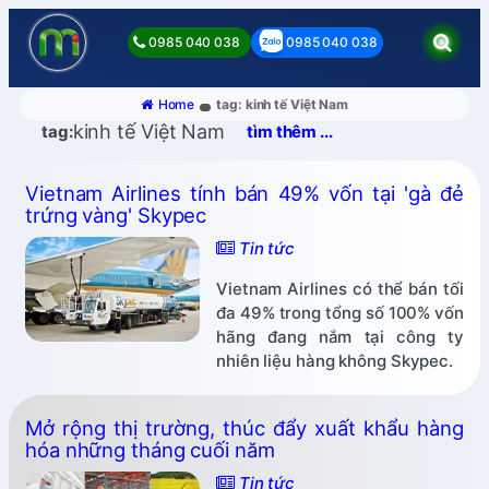
0985 040 038
0985 040 038
Home
tag: kinh tế Việt Nam
kinh tế Việt Nam
tag:
tìm thêm ...
Vietnam Airlines tính bán 49% vốn tại 'gà đẻ
trứng vàng' Skypec
Tin tức
Vietnam Airlines có thể bán tối
đa 49% trong tổng số 100% vốn
hãng đang nắm tại công ty
nhiên liệu hàng không Skypec.
Mở rộng thị trường, thúc đẩy xuất khẩu hàng
hóa những tháng cuối năm
Tin tức