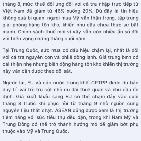
tháng 8, mức thuế đối ứng đối với cá tra nhập trực tiếp từ
Việt Nam đã giảm từ 46% xuống 20%. Dù đây là tín hiệu
không quá bi quan, người mua Mỹ vẫn thận trọng, tập trung
giải phóng hàng tồn kho, khiến nhu cầu chưa thực sự bật
mạnh. Chính sách thuế mới vì vậy vẫn còn nhiều ẩn số đối
với triển vọng những tháng cuối năm.
Tại Trung Quốc, sức mua có dấu hiệu chậm lại, nhất là đối
với cá tra nguyên con và philê đông lạnh. Giá trung bình có
cải thiện nhẹ nhưng biến động hàng tồn kho khiến thị trường
này vẫn cần được theo dõi sát.
Ngược lại, EU và các nước trong khối CPTPP được dự báo
duy trì vai trò trụ cột nhờ ưu đãi thuế quan và nhu cầu ổn
định. Giá xuất khẩu sang EU có thể chạm đáy vào cuối
tháng 8 trước khi phục hồi từ tháng 9 nhờ nguồn cung
nguyên liệu thắt chặt. ASEAN cũng được xem là thị trường
tiềm năng với sức tiêu thụ đều đặn, trong khi Nam Mỹ và
Trung Đông có thể trở thành hướng mở để giảm bớt phụ
thuộc vào Mỹ và Trung Quốc.