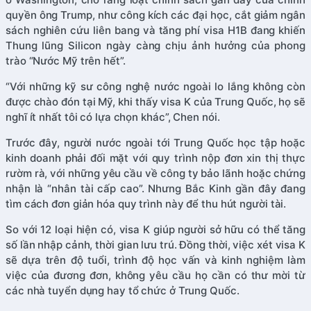
quyền ông Trump, như công kích các đại học, cắt giảm ngân
sách nghiên cứu liên bang và tăng phí visa H1B đang khiến
Thung lũng Silicon ngày càng chịu ảnh hưởng của phong
trào “Nước Mỹ trên hết”.
“Với những kỹ sư công nghệ nước ngoài lo lắng không còn
được chào đón tại Mỹ, khi thấy visa K của Trung Quốc, họ sẽ
nghĩ ít nhất tôi có lựa chọn khác”, Chen nói.
Trước đây, người nước ngoài tới Trung Quốc học tập hoặc
kinh doanh phải đối mặt với quy trình nộp đơn xin thị thực
rườm rà, với những yêu cầu về công ty bảo lãnh hoặc chứng
nhận là “nhân tài cấp cao”. Nhưng Bắc Kinh gần đây đang
tìm cách đơn giản hóa quy trình này để thu hút người tài.
So với 12 loại hiện có, visa K giúp người sở hữu có thể tăng
số lần nhập cảnh, thời gian lưu trú. Đồng thời, việc xét visa K
sẽ dựa trên độ tuổi, trình độ học vấn và kinh nghiệm làm
việc của đương đơn, không yêu cầu họ cần có thư mời từ
các nhà tuyển dụng hay tổ chức ở Trung Quốc.