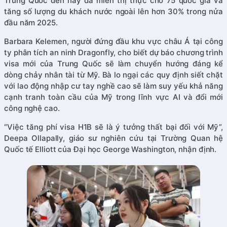
Trung Quốc đến nay đã miễn thị thực cho 75 quốc gia và
tăng số lượng du khách nước ngoài lên hơn 30% trong nửa
đầu năm 2025.
Barbara Kelemen, người đứng đầu khu vực châu Á tại công
ty phân tích an ninh Dragonfly, cho biết dự báo chương trình
visa mới của Trung Quốc sẽ làm chuyển hướng đáng kể
dòng chảy nhân tài từ Mỹ. Bà lo ngại các quy định siết chặt
với lao động nhập cư tay nghề cao sẽ làm suy yếu khả năng
cạnh tranh toàn cầu của Mỹ trong lĩnh vực AI và đổi mới
công nghệ cao.
“Việc tăng phí visa H1B sẽ là ý tưởng thất bại đối với Mỹ”,
Deepa Ollapally, giáo sư nghiên cứu tại Trường Quan hệ
Quốc tế Elliott của Đại học George Washington, nhận định.