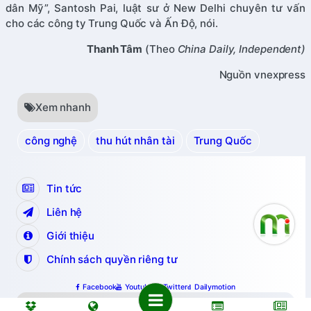
dân Mỹ”, Santosh Pai, luật sư ở New Delhi chuyên tư vấn
cho các công ty Trung Quốc và Ấn Độ, nói.
Thanh Tâm
(Theo
China Daily, Independent)
Nguồn vnexpress
Xem nhanh
công nghệ
thu hút nhân tài
Trung Quốc
Tin tức
Liên hệ
Giới thiệu
Chính sách quyền riêng tư
Facebook
Youtube
Twitter
Dailymotion
Copyright © 2024 nguyenminh.vn.
All Rights Reserved.