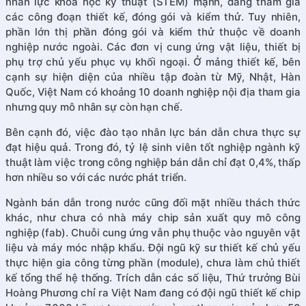
nhân lực khoa học kỹ thuật (STEM) mạnh, đang tham gia
các công đoạn thiết kế, đóng gói và kiểm thử. Tuy nhiên,
phần lớn thị phần đóng gói và kiểm thử thuộc về doanh
nghiệp nước ngoài. Các đơn vị cung ứng vật liệu, thiết bị
phụ trợ chủ yếu phục vụ khối ngoại. Ở mảng thiết kế, bên
cạnh sự hiện diện của nhiều tập đoàn từ Mỹ, Nhật, Hàn
Quốc, Việt Nam có khoảng 10 doanh nghiệp nội địa tham gia
nhưng quy mô nhân sự còn hạn chế.
Bên cạnh đó, việc đào tạo nhân lực bán dẫn chưa thực sự
đạt hiệu quả. Trong đó, tỷ lệ sinh viên tốt nghiệp ngành kỹ
thuật làm việc trong công nghiệp bán dẫn chỉ đạt 0,4%, thấp
hơn nhiều so với các nước phát triển.
Ngành bán dẫn trong nước cũng đối mặt nhiều thách thức
khác, như chưa có nhà máy chip sản xuất quy mô công
nghiệp (fab). Chuỗi cung ứng vẫn phụ thuộc vào nguyên vật
liệu và máy móc nhập khẩu. Đội ngũ kỹ sư thiết kế chủ yếu
thực hiện gia công từng phần (module), chưa làm chủ thiết
kế tổng thể hệ thống. Trích dẫn các số liệu, Thứ trưởng Bùi
Hoàng Phương chỉ ra Việt Nam đang có đội ngũ thiết kế chip