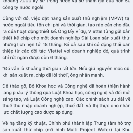
khoảng 7.000 kỹ sư trong nước và sự tham gia của hơn 50
công ty nước ngoài.
Cùng với đó, việc đặt hàng sản xuất thử nghiệm (MPW) tại
nước ngoài tiêu tốn chi phí và thời gian, tạo rào cản cho đầu
ra của hoạt động thiết kế. Ông lấy ví dụ, Viettel từng gửi bản
thiết kế chip cho một doanh nghiệp Đài Loan sản xuất thử,
nhưng lịch hẹn tới 18 tháng. Kể cả sau khi có động thái can
thiệp từ các đối tác Viettel với doanh nghiệp đó, quá trình
chỉ rút ngắn được còn 6 tháng.
“Đó vẫn là khoảng thời gian rất lớn. Nếu giữ nguyên mốc cũ,
khi sản xuất ra, chip đã lỗi thời”, ông nhấn mạnh.
Để tháo gỡ, Bộ Khoa học và Công nghệ đã hoàn thiện hành
lang pháp lý thông qua Luật Khoa học, công nghệ và đổi mới
sáng tạo, và Luật Công nghệ cao. Các chính sách ưu đãi về
thuế thu nhập doanh nghiệp, thuế đất, và thị thực cho nhân
lực chất lượng cao được áp dụng.
Về hạ tầng kỹ thuật, Chính phủ thành lập Trung tâm hỗ trợ
sản xuất thử chip (mô hình Multi Project Wafer) tại Khu