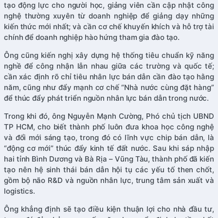
tạo động lực cho người học, giảng viên cần cập nhật công
nghệ thường xuyên từ doanh nghiệp để giảng dạy những
kiến thức mới nhất; và cần cơ chế khuyến khích và hỗ trợ tài
chính để doanh nghiệp hào hứng tham gia đào tạo.
Ông cũng kiến nghị xây dựng hệ thống tiêu chuẩn kỹ năng
nghề để công nhận lẫn nhau giữa các trường và quốc tế;
cần xác định rõ chỉ tiêu nhân lực bán dẫn cần đào tạo hằng
năm, cũng như đẩy mạnh cơ chế “Nhà nước cùng đặt hàng”
để thúc đẩy phát triển nguồn nhân lực bán dẫn trong nước.
Trong khi đó, ông Nguyễn Mạnh Cường, Phó chủ tịch UBND
TP HCM, cho biết thành phố luôn đưa khoa học công nghệ
và đổi mới sáng tạo, trong đó có lĩnh vực chip bán dẫn, là
“động cơ mới” thúc đẩy kinh tế đất nước. Sau khi sáp nhập
hai tỉnh Bình Dương và Bà Rịa – Vũng Tàu, thành phố đã kiến
tạo nên hệ sinh thái bán dẫn hội tụ các yếu tố then chốt,
gồm bộ não R&D và nguồn nhân lực, trung tâm sản xuất và
logistics.
Ông khẳng định sẽ tạo điều kiện thuận lợi cho nhà đầu tư,