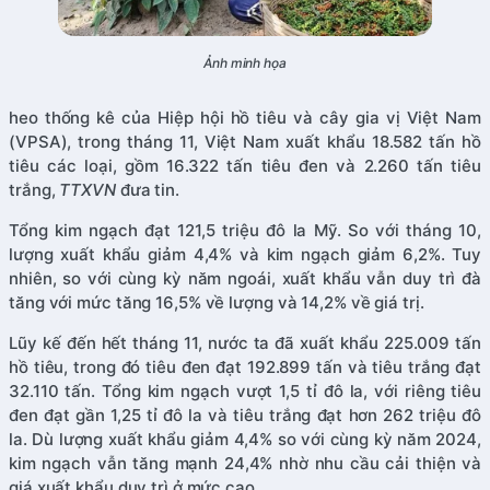
Ảnh minh họa
heo thống kê của Hiệp hội hồ tiêu và cây gia vị Việt Nam
(VPSA), trong tháng 11, Việt Nam xuất khẩu 18.582 tấn hồ
tiêu các loại, gồm 16.322 tấn tiêu đen và 2.260 tấn tiêu
trắng,
TTXVN
đưa tin.
Tổng kim ngạch đạt 121,5 triệu đô la Mỹ. So với tháng 10,
lượng xuất khẩu giảm 4,4% và kim ngạch giảm 6,2%. Tuy
nhiên, so với cùng kỳ năm ngoái, xuất khẩu vẫn duy trì đà
tăng với mức tăng 16,5% về lượng và 14,2% về giá trị.
Lũy kế đến hết tháng 11, nước ta đã xuất khẩu 225.009 tấn
hồ tiêu, trong đó tiêu đen đạt 192.899 tấn và tiêu trắng đạt
32.110 tấn. Tổng kim ngạch vượt 1,5 tỉ đô la, với riêng tiêu
đen đạt gần 1,25 tỉ đô la và tiêu trắng đạt hơn 262 triệu đô
la. Dù lượng xuất khẩu giảm 4,4% so với cùng kỳ năm 2024,
kim ngạch vẫn tăng mạnh 24,4% nhờ nhu cầu cải thiện và
giá xuất khẩu duy trì ở mức cao.