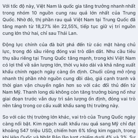
Với tốc độ này, Việt Nam là quốc gia tăng trưởng nhanh nhất
trong nhóm 10 nguồn cung rau quả lớn nhất của Trung
Quốc. Nhờ đó, thị phần rau quả Việt Nam tại Trung Quốc đã
tăng mạnh từ 18,27% lên 22,55%, tiếp tục giữ vị trí nguồn
cung lớn thứ hai, chỉ sau Thái Lan.
Động lực chính của đà bứt phá đến từ các mặt hàng chủ
lực, trong đó sầu riêng đóng vai trò dẫn dắt. Nhu cầu tiêu
thụ sầu riêng tại Trung Quốc tăng mạnh, trong khi Việt Nam
có lợi thế về sản lượng lớn, thời vụ kéo dài và khả năng xuất
khẩu chính ngạch ngày càng ổn định. Chuối cũng mở rộng
nhanh thị phần nhờ nguồn cung dồi dào, giá cạnh tranh và
thời gian vận chuyển ngắn hơn so với các đối thủ đến từ
Nam Mỹ. Thanh long dù không còn tăng trưởng bùng nổ như
giai đoạn trước vẫn duy trì sản lượng ổn định, đóng vai trò
nền tảng trong cơ cấu xuất khẩu sang thị trường này.
So với các thị trường lớn khác, vai trò của Trung Quốc ngày
càng nổi bật. Kim ngạch xuất khẩu rau quả sang Mỹ chỉ đạt
khoảng 547 triệu USD, chiếm hơn 6% tổng kim ngạch, trong
khi Hàn Quốc và Nhật Bản lần lượt chiếm dưới 4% và 3%. Sự