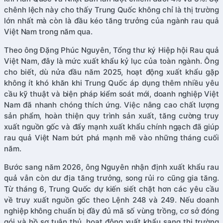
chênh lệch này cho thấy Trung Quốc không chỉ là thị trường
lớn nhất mà còn là đầu kéo tăng trưởng của ngành rau quả
Việt Nam trong năm qua.
Theo ông Đặng Phúc Nguyên, Tổng thư ký Hiệp hội Rau quả
Việt Nam, đây là mức xuất khẩu kỷ lục của toàn ngành. Ông
cho biết, dù nửa đầu năm 2025, hoạt động xuất khẩu gặp
không ít khó khăn khi Trung Quốc áp dụng thêm nhiều yêu
cầu kỹ thuật và biện pháp kiểm soát mới, doanh nghiệp Việt
Nam đã nhanh chóng thích ứng. Việc nâng cao chất lượng
sản phẩm, hoàn thiện quy trình sản xuất, tăng cường truy
xuất nguồn gốc và đẩy mạnh xuất khẩu chính ngạch đã giúp
rau quả Việt Nam bứt phá mạnh mẽ vào những tháng cuối
năm.
Bước sang năm 2026, ông Nguyên nhận định xuất khẩu rau
quả vẫn còn dư địa tăng trưởng, song rủi ro cũng gia tăng.
Từ tháng 6, Trung Quốc dự kiến siết chặt hơn các yêu cầu
về truy xuất nguồn gốc theo Lệnh 248 và 249. Nếu doanh
nghiệp không chuẩn bị đầy đủ mã số vùng trồng, cơ sở đóng
gói và hồ sơ tuân thủ, hoạt động xuất khẩu sang thị trường