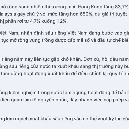
mở rộng sang nhiều thị trường mới. Hong Kong tăng 83,7% l
aysia gây chú ý với mức tăng hơn 650%, dù giá trị tuyệt đố
thị phần rơi từ 4,7% xuống 1,2%.
ệt Nam, nhận định sầu riêng Việt Nam đang bước vào gia
ếp tục mở rộng vùng trồng được cấp mã số và đầu tư chế biế
u riêng năm nay liên tục gặp khó khăn. Đơn cử, hồi đầu năm 
 hàng sầu riêng của nước ta xuất khẩu sang thị trường này 
ạm dừng hoạt động xuất khẩu để điều chỉnh lại quy trình,
phòng kiểm nghiệm trong nước tạm ngừng hoạt động để bảo t
n liên quan làm rõ nguyên nhân, đẩy nhanh việc cấp phép và
 kim ngạch xuất khẩu sầu riêng vẫn có thể vượt kỷ lục củ