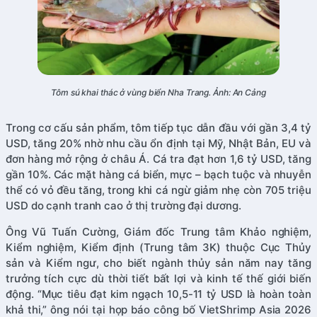
Tôm sú khai thác ở vùng biển Nha Trang. Ảnh: An Cảng
Trong cơ cấu sản phẩm, tôm tiếp tục dẫn đầu với gần 3,4 tỷ
USD, tăng 20% nhờ nhu cầu ổn định tại Mỹ, Nhật Bản, EU và
đơn hàng mở rộng ở châu Á. Cá tra đạt hơn 1,6 tỷ USD, tăng
gần 10%. Các mặt hàng cá biển, mực – bạch tuộc và nhuyễn
thể có vỏ đều tăng, trong khi cá ngừ giảm nhẹ còn 705 triệu
USD do cạnh tranh cao ở thị trường đại dương.
Ông Vũ Tuấn Cường, Giám đốc Trung tâm Khảo nghiệm,
Kiểm nghiệm, Kiểm định (Trung tâm 3K) thuộc Cục Thủy
sản và Kiểm ngư, cho biết ngành thủy sản năm nay tăng
trưởng tích cực dù thời tiết bất lợi và kinh tế thế giới biến
động. “Mục tiêu đạt kim ngạch 10,5-11 tỷ USD là hoàn toàn
khả thi,” ông nói tại họp báo công bố VietShrimp Asia 2026