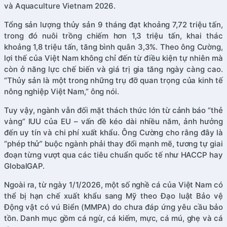
và Aquaculture Vietnam 2026.
Tổng sản lượng thủy sản 9 tháng đạt khoảng 7,72 triệu tấn,
trong đó nuôi trồng chiếm hơn 1,3 triệu tấn, khai thác
khoảng 1,8 triệu tấn, tăng bình quân 3,3%. Theo ông Cường,
lợi thế của Việt Nam không chỉ đến từ điều kiện tự nhiên mà
còn ở năng lực chế biến và giá trị gia tăng ngày càng cao.
“Thủy sản là một trong những trụ đỡ quan trọng của kinh tế
nông nghiệp Việt Nam,” ông nói.
Tuy vậy, ngành vẫn đối mặt thách thức lớn từ cảnh báo “thẻ
vàng” IUU của EU – vấn đề kéo dài nhiều năm, ảnh hưởng
đến uy tín và chi phí xuất khẩu. Ông Cường cho rằng đây là
“phép thử” buộc ngành phải thay đổi mạnh mẽ, tương tự giai
đoạn từng vượt qua các tiêu chuẩn quốc tế như HACCP hay
GlobalGAP.
Ngoài ra, từ ngày 1/1/2026, một số nghề cá của Việt Nam có
thể bị hạn chế xuất khẩu sang Mỹ theo Đạo luật Bảo vệ
Động vật có vú Biển (MMPA) do chưa đáp ứng yêu cầu bảo
tồn. Danh mục gồm cá ngừ, cá kiếm, mực, cá mú, ghẹ và cá