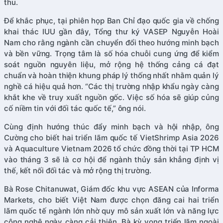
thu.
Để khắc phục, tại phiên họp Ban Chỉ đạo quốc gia về chống
khai thác IUU gần đây, Tổng thư ký VASEP Nguyễn Hoài
Nam cho rằng ngành cần chuyển đổi theo hướng minh bạch
và bền vững. Trọng tâm là số hóa chuỗi cung ứng để kiểm
soát nguồn nguyên liệu, mở rộng hệ thống cảng cá đạt
chuẩn và hoàn thiện khung pháp lý thống nhất nhằm quản lý
nghề cá hiệu quả hơn. “Các thị trường nhập khẩu ngày càng
khắt khe về truy xuất nguồn gốc. Việc số hóa sẽ giúp củng
cố niềm tin với đối tác quốc tế,” ông nói.
Cùng định hướng thúc đẩy minh bạch và hội nhập, ông
Cường cho biết hai triển lãm quốc tế VietShrimp Asia 2026
và Aquaculture Vietnam 2026 tổ chức đồng thời tại TP HCM
vào tháng 3 sẽ là cơ hội để ngành thủy sản khẳng định vị
thế, kết nối đối tác và mở rộng thị trường.
Bà Rose Chitanuwat, Giám đốc khu vực ASEAN của Informa
Markets, cho biết Việt Nam được chọn đăng cai hai triển
lãm quốc tế ngành lớn nhờ quy mô sản xuất lớn và năng lực
công nghệ ngày càng cải thiện. Bà kỳ vọng triển lãm ngoài