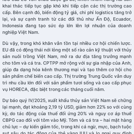
khai thác tiếp tục gặp khó khi tiếp cận các thị trường cao
cấp. Bên cạnh đó, biến động tỷ giá, chi phí logistics tăng trở
lại, và sự cạnh tranh từ các đối thủ như Ấn Độ, Ecuador,
Indonesia đang tạo sức ép lớn lên lợi nhuận của doanh
nghiệp Việt Nam.
Dù vậy, trong khó khăn vẫn tồn tại nhiều cơ hội chiến lược.
EU đã có động thái nới lỏng một số rào cản kỹ thuật với thủy
sản nuôi trồng Việt Nam, mở ra dư địa tăng trưởng mạnh
cho tôm và cá tra. CPTPP mở rộng với sự gia nhập của Anh,
giúp đa dạng hóa kênh thương mại và tạo thêm cơ hội cho
sản phẩm chế biến cao cấp. Thị trường Trung Quốc vẫn duy
trì nhu cầu lớn đối với sản phẩm tươi sống và cao cấp phục
vụ HORECA, đặc biệt trong các tháng cuối năm.
Dự báo quý IV/2025, xuất khẩu thủy sản Việt Nam sẽ chững
lại mạnh, đạt khoảng 2,19 tỷ USD, giảm hơn 22% so với cùng
kỳ, do tác động của thuế đối ứng 20% và nguy cơ áp thuế
CBPG cao đối với tôm vào Mỹ. Tôm và cá tra – hai mặt hàng
chủ lực – dự kiến giảm tốc, trong khi cá ngừ, mực, bạch tuộc
sụt sâu do tác động của thẻ vàng IUU và lo ngại quy định