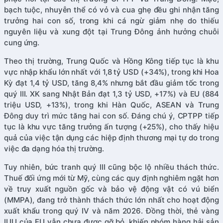
bạch tuộc, nhuyễn thể có vỏ và cua ghẹ đều ghi nhận tăng
trưởng hai con số, trong khi cá ngừ giảm nhẹ do thiếu
nguyên liệu và xung đột tại Trung Đông ảnh hưởng chuỗi
cung ứng.
Theo thị trường, Trung Quốc và Hồng Kông tiếp tục là khu
vực nhập khẩu lớn nhất với 1,8 tỷ USD (+34%), trong khi Hoa
Kỳ đạt 1,4 tỷ USD, tăng 8,4% nhưng bắt đầu giảm tốc trong
quý III. XK sang Nhật Bản đạt 1,3 tỷ USD, +17%) và EU (884
triệu USD, +13%), trong khi Hàn Quốc, ASEAN và Trung
Đông duy trì mức tăng hai con số. Đáng chú ý, CPTPP tiếp
tục là khu vực tăng trưởng ấn tượng (+25%), cho thấy hiệu
quả của việc tận dụng các hiệp định thương mại tự do trong
việc đa dạng hóa thị trường.
Tuy nhiên, bức tranh quý III cũng bộc lộ nhiều thách thức.
Thuế đối ứng mới từ Mỹ, cùng các quy định nghiêm ngặt hơn
về truy xuất nguồn gốc và bảo vệ động vật có vú biển
(MMPA), đang trở thành thách thức lớn nhất cho hoạt động
xuất khẩu trong quý IV và năm 2026. Đồng thời, thẻ vàng
IUU của EU vẫn chưa được gỡ bỏ, khiến nhóm hàng hải sản