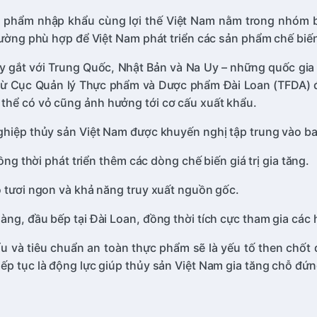
n phẩm nhập khẩu cùng lợi thế Việt Nam nằm trong nhóm 
rường phù hợp để Việt Nam phát triển các sản phẩm chế biến 
y gắt với Trung Quốc, Nhật Bản và Na Uy – những quốc gia c
từ Cục Quản lý Thực phẩm và Dược phẩm Đài Loan (TFDA) đ
thể có vỏ cũng ảnh hưởng tới cơ cấu xuất khẩu.
nghiệp thủy sản Việt Nam được khuyến nghị tập trung vào b
ồng thời phát triển thêm các dòng chế biến giá trị gia tăng.
ộ tươi ngon và khả năng truy xuất nguồn gốc.
àng, đầu bếp tại Đài Loan, đồng thời tích cực tham gia các
 và tiêu chuẩn an toàn thực phẩm sẽ là yếu tố then chốt để
p tục là động lực giúp thủy sản Việt Nam gia tăng chỗ đứng