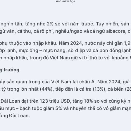
Ảnh minh họa
ghìn tấn, tăng nhẹ 2% so với năm trước. Tuy nhiên, sản
gừ vằn, cá thu, cá rô phi, nghêu/ngao và cá ngừ albacore,
hụ thuộc vào nhập khẩu. Năm 2024, nước này chi gần 1,9
ớp lạnh, mực ống – mực nang, sò điệp và cá bơn đông lạn
nhập khẩu, trong đó Việt Nam giữ vị trí thứ tư với khoảng 
ng trưởng
ủy sản quan trọng của Việt Nam tại châu Á. Năm 2024, giá t
 trọng lớn nhất (44%), tiếp đến là cá tra (13%), cá biển (
Đài Loan đạt trên 123 triệu USD, tăng 18% so với cùng kỳ n
 khẩu mực – bạch tuộc giảm 5% và nhuyễn thể có vỏ giảm mạ
ường Đài Loan.