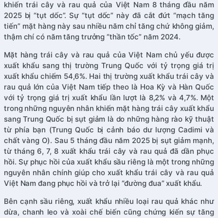
khiến trái cây và rau quả của Việt Nam 8 tháng đầu năm
2025 bị “tụt dốc”. Sự “tụt dốc” này đã cắt đứt “mạch tăng
tiến” mặt hàng này sau nhiều năm chỉ tăng chứ không giảm,
thậm chí có năm tăng trưởng “thần tốc” năm 2024.
Mặt hàng trái cây và rau quả của Việt Nam chủ yếu được
xuất khẩu sang thị trường Trung Quốc với tỷ trọng giá trị
xuất khẩu chiếm 54,6%. Hai thị trường xuất khẩu trái cây và
rau quả lớn của Việt Nam tiếp theo là Hoa Kỳ và Hàn Quốc
với tỷ trọng giá trị xuất khẩu lần lượt là 8,2% và 4,7%. Một
trong những nguyên nhân khiến mặt hàng trái cây xuất khẩu
sang Trung Quốc bị sụt giảm là do những hàng rào kỹ thuật
từ phía bạn (Trung Quốc bị cảnh báo dư lượng Cadimi và
chất vàng O). Sau 5 tháng đầu năm 2025 bị sụt giảm mạnh,
từ tháng 6, 7, 8 xuất khẩu trái cây và rau quả đã dần phục
hồi. Sự phục hồi của xuất khẩu sầu riêng là một trong những
nguyên nhân chính giúp cho xuất khẩu trái cây và rau quả
Việt Nam đang phục hồi và trở lại “đường đua” xuất khẩu.
Bên cạnh sầu riêng, xuất khẩu nhiều loại rau quả khác như
dừa, chanh leo và xoài chế biến cũng chứng kiến sự tăng