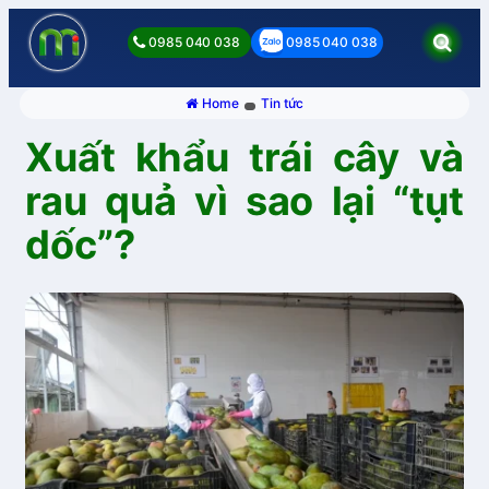
0985 040 038
0985 040 038
Home
Tin tức
Xuất khẩu trái cây và
rau quả vì sao lại “tụt
dốc”?