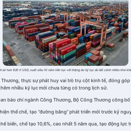
h sử hơn 920 tỉ USD, xuất siêu 10 năm liên tục với thặng dư kỷ lục dù bối cảnh nhiều khó kh
ương, thực sự phát huy vai trò trụ cột kinh tế, đóng góp c
thêm nhiều kỷ lục mới chưa từng có trong lịch sử.
ơ quan báo chí ngành Công Thương, Bộ Công Thương công b
hiện thể chế, tạo “đường băng” phát triển mới trước kỷ ng
hế biến, chế tạo 10,6%, cao nhất 5 năm qua, tạo động lực