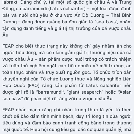
labrax). Đáng chú ý, tại một số quốc gia châu Á và Trung
Đông, cá barramundi (Lates calcarifer) – một loài được đánh
bắt và nuôi chủ yếu ở khu vực Ấn Độ Dương – Thái Bình
Dương – đang được quảng bá đơn giản là “sea bass”, nhằm
tận dụng danh tiếng và giá trị thị trường của cá vược châu
Âu.
FEAP cho biết thực trạng này không chỉ gây nhầm lẫn cho
người tiêu dùng, mà còn làm giảm giá trị thương hiệu của cá
vược châu Âu – sản phẩm được nuôi trồng có trách nhiệm
và tuân thủ nghiêm ngặt các tiêu chuẩn về môi trường, an
toàn thực phẩm và truy xuất nguồn gốc. Tổ chức trích dẫn
khuyến nghị của Tổ chức Lương thực và Nông nghiệp Liên
Hợp Quốc (FAO) rằng sản phẩm từ Lates calcarifer nên
được ghi rõ là “barramundi”, “giant seaperch” hoặc “Asian
sea bass” để phân biệt rõ ràng với cá vược châu Âu.
FEAP nhấn mạnh rằng ghi nhãn trung thực là yếu tố then
chốt để bảo đảm tính minh bạch, duy trì lòng tin của người
tiêu dùng và đảm bảo cạnh tranh công bằng trong thương
mại quốc tế. Hiệp hội cũng kêu gọi các cơ quan quản lý, nhà