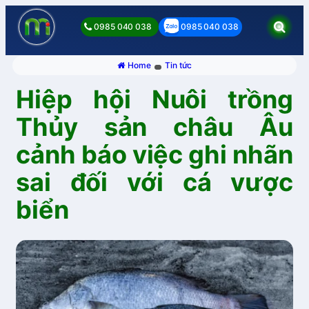
0985 040 038
0985 040 038
Home
Tin tức
Hiệp hội Nuôi trồng
Thủy sản châu Âu
cảnh báo việc ghi nhãn
sai đối với cá vược
biển