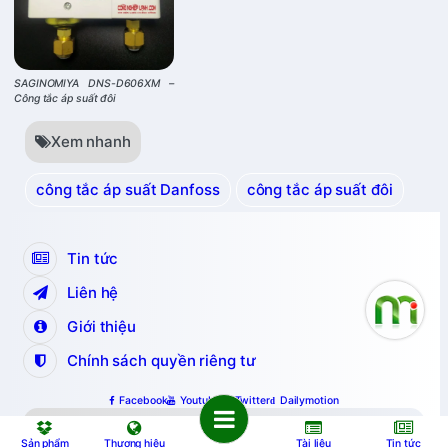
SAGINOMIYA DNS-D606XM –
Công tắc áp suất đôi
Xem nhanh
công tắc áp suất Danfoss
công tắc áp suất đôi
Tin tức
Liên hệ
Giới thiệu
Chính sách quyền riêng tư
Facebook
Youtube
Twitter
Dailymotion
Copyright © 2024 nguyenminh.vn.
All Rights Reserved.
Sản phẩm
Thương hiệu
Tài liệu
Tin tức