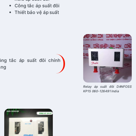
Công tắc áp suất đôi
Thiết bảo vệ áp suất
ông tắc áp suất đôi chính
ãng
Relay áp suất đôi DANFOSS
KP15 060-126491 India