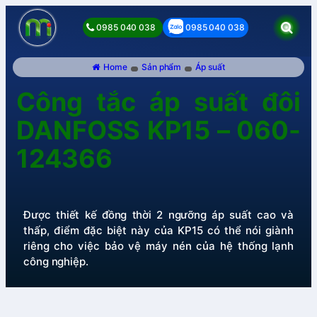
0985 040 038
0985 040 038
Home
Sản phẩm
Áp suất
Công tắc áp suất đôi
DANFOSS KP15 – 060-
124366
Được thiết kế đồng thời 2 ngưỡng áp suất cao và
thấp, điểm đặc biệt này của KP15 có thể nói giành
riêng cho việc bảo vệ máy nén của hệ thống lạnh
công nghiệp.