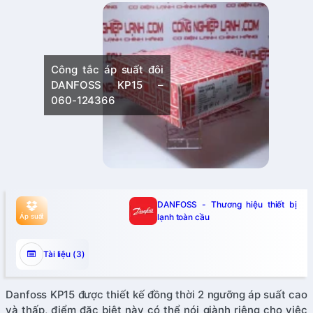
ất đôi
Công tắc áp suất đôi
5 060-
DANFOSS KP15 –
d
060-124366
DANFOSS - Thương hiệu thiết bị
lạnh toàn cầu
Áp suất
Tài liệu (3)
Danfoss KP15 được thiết kế đồng thời 2 ngưỡng áp suất cao
và thấp, điểm đặc biệt này có thể nói giành riêng cho việc