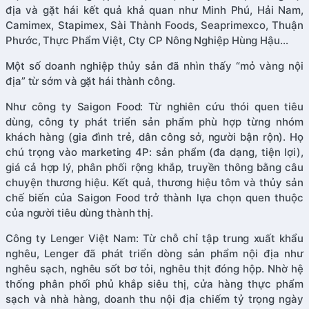
địa và gặt hái kết quả khả quan như Minh Phú, Hải Nam,
Camimex, Stapimex, Sài Thành Foods, Seaprimexco, Thuận
Phước, Thực Phẩm Việt, Cty CP Nông Nghiệp Hùng Hậu…
Một số doanh nghiệp thủy sản đã nhìn thấy “mỏ vàng nội
địa” từ sớm và gặt hái thành công.
Như công ty Saigon Food: Từ nghiên cứu thói quen tiêu
dùng, công ty phát triển sản phẩm phù hợp từng nhóm
khách hàng (gia đình trẻ, dân công sở, người bận rộn). Họ
chú trọng vào marketing 4P: sản phẩm (đa dạng, tiện lợi),
giá cả hợp lý, phân phối rộng khắp, truyền thông bằng câu
chuyện thương hiệu. Kết quả, thương hiệu tôm và thủy sản
chế biến của Saigon Food trở thành lựa chọn quen thuộc
của người tiêu dùng thành thị.
Công ty Lenger Việt Nam: Từ chỗ chỉ tập trung xuất khẩu
nghêu, Lenger đã phát triển dòng sản phẩm nội địa như
nghêu sạch, nghêu sốt bơ tỏi, nghêu thịt đóng hộp. Nhờ hệ
thống phân phối phủ khắp siêu thị, cửa hàng thực phẩm
sạch và nhà hàng, doanh thu nội địa chiếm tỷ trọng ngày