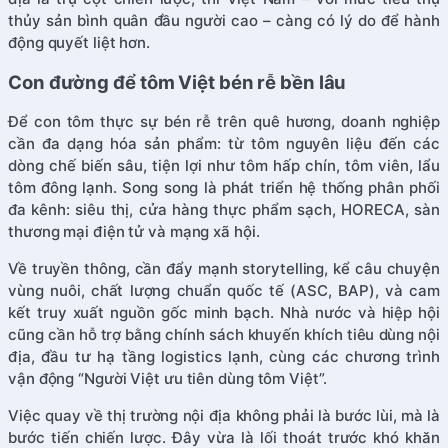
thủy sản bình quân đầu người cao – càng có lý do để hành
động quyết liệt hơn.
Con đường để tôm Việt bén rễ bền lâu
Để con tôm thực sự bén rễ trên quê hương, doanh nghiệp
cần đa dạng hóa sản phẩm: từ tôm nguyên liệu đến các
dòng chế biến sâu, tiện lợi như tôm hấp chín, tôm viên, lẩu
tôm đông lạnh. Song song là phát triển hệ thống phân phối
đa kênh: siêu thị, cửa hàng thực phẩm sạch, HORECA, sàn
thương mại điện tử và mạng xã hội.
Về truyền thông, cần đẩy mạnh storytelling, kể câu chuyện
vùng nuôi, chất lượng chuẩn quốc tế (ASC, BAP), và cam
kết truy xuất nguồn gốc minh bạch. Nhà nước và hiệp hội
cũng cần hỗ trợ bằng chính sách khuyến khích tiêu dùng nội
địa, đầu tư hạ tầng logistics lạnh, cùng các chương trình
vận động “Người Việt ưu tiên dùng tôm Việt”.
Việc quay về thị trường nội địa không phải là bước lùi, mà là
bước tiến chiến lược. Đây vừa là lối thoát trước khó khăn