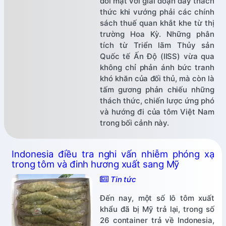
đối mặt với giai đoạn đầy thách
thức khi vướng phải các chính
sách thuế quan khắt khe từ thị
trường Hoa Kỳ. Những phân
tích từ Triển lãm Thủy sản
Quốc tế Ấn Độ (IISS) vừa qua
không chỉ phản ánh bức tranh
khó khăn của đối thủ, mà còn là
tấm gương phản chiếu những
thách thức, chiến lược ứng phó
và hướng đi của tôm Việt Nam
trong bối cảnh này.
Indonesia điều tra nghi vấn nhiễm phóng xạ
trong tôm và đinh hương xuất sang Mỹ
Tin tức
Đến nay, một số lô tôm xuất
khẩu đã bị Mỹ trả lại, trong số
26 container trả về Indonesia,