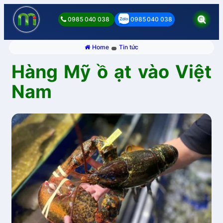
0985 040 038
0985 040 038
Home
Tin tức
Hàng Mỹ ồ ạt vào Việt
Nam