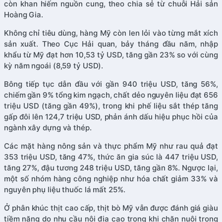
còn khan hiếm nguồn cung, theo chia sẻ từ chuỗi Hải sản
Hoàng Gia.
Không chỉ tiêu dùng, hàng Mỹ còn len lỏi vào từng mắt xích
sản xuất. Theo Cục Hải quan, bảy tháng đầu năm, nhập
khẩu từ Mỹ đạt hơn 10,53 tỷ USD, tăng gần 23% so với cùng
kỳ năm ngoái (8,59 tỷ USD).
Bông tiếp tục dẫn đầu với gần 940 triệu USD, tăng 56%,
chiếm gần 9% tổng kim ngạch, chất dẻo nguyên liệu đạt 656
triệu USD (tăng gần 49%), trong khi phế liệu sắt thép tăng
gấp đôi lên 124,7 triệu USD, phản ánh dấu hiệu phục hồi của
ngành xây dựng và thép.
Các mặt hàng nông sản và thực phẩm Mỹ như rau quả đạt
353 triệu USD, tăng 47%, thức ăn gia súc là 447 triệu USD,
tăng 27%, đậu tương 248 triệu USD, tăng gần 8%. Ngược lại,
một số nhóm hàng công nghiệp như hóa chất giảm 33% và
nguyên phụ liệu thuốc lá mất 25%.
Ở phân khúc thịt cao cấp, thịt bò Mỹ vẫn được đánh giá giàu
tiềm năng do nhu cầu nội địa cao trong khi chăn nuôi trong