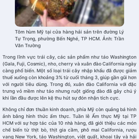
Tôm hùm Mỹ tại cửa hàng hải sản trên đường Lý
Tự Trọng, phường Bến Nghé, TP HCM. Ảnh: Trần
Văn Trường
Trong lĩnh vực trái cây, các sản phẩm như táo Washington
(Gala, Fuji, Cosmic), nho, cherry và xuân đào California ngày
càng phổ biến. Một số loại trái cây nhập khẩu đã được giảm
thuế xuống còn khoảng 3% từ cuối tháng 3, giúp gần gũi hơn
với người tiêu dùng. Trong đó, xuân đào California với đặc
trưng vỏ mềm như táo nhưng ruột giống đào đã gây chú ý
khi lần đầu được lên kệ thu hút sự đón nhận tích cực.
Không chỉ đơn thuần kinh doanh, phía Mỹ còn quảng bá hình
ảnh bằng hình thức ẩm thực. Tuần lễ Ẩm thực Mỹ tại TP
HCM với sự hợp tác của 10 nhà hàng, đã giới thiệu các món
chế biến từ thịt bò, thịt gia cầm, phô mai California, rượu
vang New York, táo Washington, việt quất, khoai tây và hải