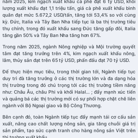
năm 2025, kim ngạch xuất khẩu cà phê đạt 6 tỷ USD, khối
lượng xuất khẩu đạt 1,1 triệu tấn, giá cà phê xuất khẩu bình
quân đạt mức 5.672,2 USD/tấn, tăng tới 53,4% so với cùng
kỳ. Đức, Italia và Tây Ban Nha tiếp tục là ba thị trường tiêu
thụ chính, trong đó xuất khẩu sang Đức tăng gấp đôi, Italia
tăng gần 50% và Tây Ban Nha tăng hơn 67%.
Trong năm 2025, ngành Nông nghiệp và Mội trường quyết
tâm đạt tăng trưởng trên 4%, kim ngạch xuất khẩu nông,
lâm, thủy sản đạt trên 65 tỷ USD, phấn đấu đạt 70 tỷ USD.
Để thực hiện mục tiêu, trong thời gian tới, Ngành tiếp tục
duy trì đà tăng trưởng ở các thị trường lớn và đa dạng hóa
thị trường trong đó chú trọng tới các thị trường tiềm năng
như: Châu Âu, châu Phi và khối Halal… ; đẩy mạnh xúc tiến
và quảng bá các thị trường mới có sự phối hợp chặt chẽ liên
ngành với Bộ Ngoại giao và Bộ Công Thương.
Bên cạnh đó, toàn Ngành tiếp tục đẩy mạnh tái cơ cấu sản
xuất, nâng cao chất lượng nông sản, gia tăng chuỗi giá trị
sản phẩm, tạo sức cạnh tranh cho hàng nông sản Việt trên
thị trường xuất khẩu.