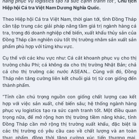
hàng phục vụ logistics tạo ra sức cạnh tranh tốt”,
Chủ tịch
Hiệp hội Cá tra Việt Nam Dương Nghĩa Quốc.
Theo Hiệp hội Cá tra Việt Nam, thời gian tới, tỉnh Đồng Tháp
cần tập trung các giải pháp nâng tầm giá trị ngành hàng cá
tra, trong đó doanh nghiệp chế biến, xuất khẩu thủy sản của
Đồng Tháp cần nghiên cứu tốt thị trường nhằm sản xuất sản
phẩm phù hợp với từng khu vực.
Cụ thể với các khu vực như: Cá cắt khoanh phục vụ cho thị
trường châu Phi; cá không da cho thị trường Nhật Bản; chả
cá cho thị trường các nước ASEAN… Cùng với đó, Đồng
Tháp nên tăng cường liên kết chuỗi giá trị từ con giống đến
thành phẩm.
“Tỉnh cần chú trọng nguồn con giống chất lượng cao kết
hợp với việc sản xuất, chế biến sâu; hệ thống ngành hàng
phục vụ logistics tạo ra sức cạnh tranh tốt. Một điều quan
trọng nữa, để mở rộng hơn thị trường tiềm năng khác, tỉnh
Đồng Tháp cần mở rộng thị trường xuất khẩu, đặc biệt là
các thị trường có yêu cầu cao về chất lượng và an toàn
thực phẩm, đồng thời tăng cường xúc tiến thương mại,