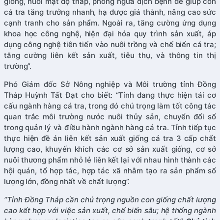
giống, nuôi mật độ thấp, phòng ngừa dịch bệnh để giúp con
cá tra tăng trưởng nhanh, hạ được giá thành, nâng cao sức
cạnh tranh cho sản phẩm. Ngoài ra, tăng cường ứng dụng
khoa học công nghệ, hiện đại hóa quy trình sản xuất, áp
dụng công nghệ tiên tiến vào nuôi trồng và chế biến cá tra;
tăng cường liên kết sản xuất, tiêu thụ, và thông tin thị
trường”.
Phó Giám đốc Sở Nông nghiệp và Môi trường tỉnh Đồng
Tháp Huỳnh Tất Đạt cho biết: “Tỉnh đang thực hiện tái cơ
cấu ngành hàng cá tra, trong đó chú trọng làm tốt công tác
quan trắc môi trường nước nuôi thủy sản, chuyển đổi số
trong quản lý và điều hành ngành hàng cá tra. Tỉnh tiếp tục
thực hiện đề án liên kết sản xuất giống cá tra 3 cấp chất
lượng cao, khuyến khích các cơ sở sản xuất giống, cơ sở
nuôi thương phẩm nhỏ lẻ liên kết lại với nhau hình thành các
hội quán, tổ hợp tác, hợp tác xã nhằm tạo ra sản phẩm số
lượng lớn, đồng nhất về chất lượng”.
“Tỉnh Đồng Tháp cần chú trọng nguồn con giống chất lượng
cao kết hợp với việc sản xuất, chế biến sâu; hệ thống ngành