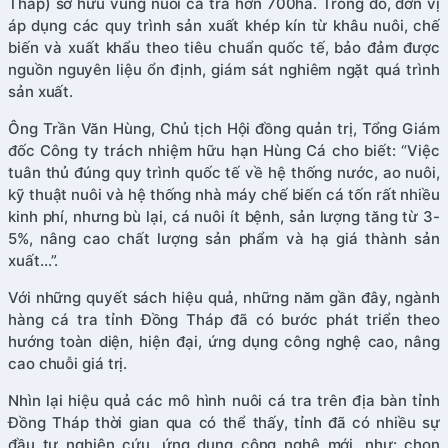
Tháp) sở hữu vùng nuôi cá tra hơn 700ha. Trong đó, đơn vị
áp dụng các quy trình sản xuất khép kín từ khâu nuôi, chế
biến và xuất khẩu theo tiêu chuẩn quốc tế, bảo đảm được
nguồn nguyên liệu ổn định, giám sát nghiêm ngặt quá trình
sản xuất.
Ông Trần Văn Hùng, Chủ tịch Hội đồng quản trị, Tổng Giám
đốc Công ty trách nhiệm hữu hạn Hùng Cá cho biết: “Việc
tuân thủ đúng quy trình quốc tế về hệ thống nước, ao nuôi,
kỹ thuật nuôi và hệ thống nhà máy chế biến cá tốn rất nhiều
kinh phí, nhưng bù lại, cá nuôi ít bệnh, sản lượng tăng từ 3-
5%, nâng cao chất lượng sản phẩm và hạ giá thành sản
xuất…”.
Với những quyết sách hiệu quả, những năm gần đây, ngành
hàng cá tra tỉnh Đồng Tháp đã có bước phát triển theo
hướng toàn diện, hiện đại, ứng dụng công nghệ cao, nâng
cao chuỗi giá trị.
Nhìn lại hiệu quả các mô hình nuôi cá tra trên địa bàn tỉnh
Đồng Tháp thời gian qua có thể thấy, tỉnh đã có nhiều sự
đầu tư nghiên cứu, ứng dụng công nghệ mới, như: chọn