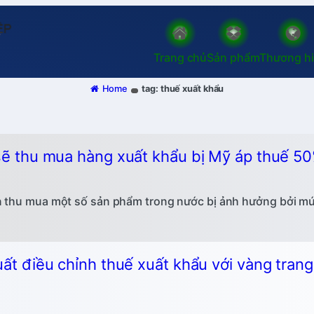
Trang chủ
Sản phẩm
Thương h
Home
tag: thuế xuất khẩu
 sẽ thu mua hàng xuất khẩu bị Mỹ áp thuế 5
n thu mua một số sản phẩm trong nước bị ảnh hưởng bởi mức
uất điều chỉnh thuế xuất khẩu với vàng tran