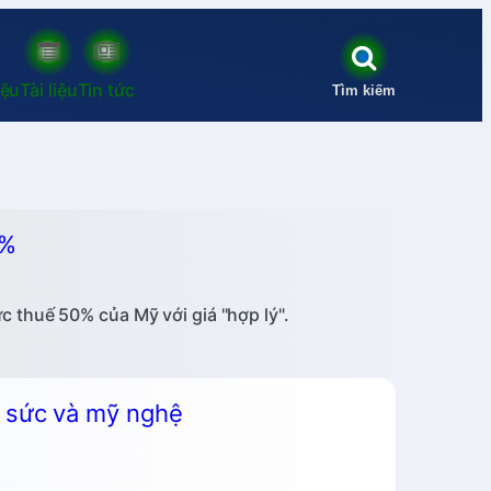
iệu
Tài liệu
Tin tức
Tìm kiếm
0%
 thuế 50% của Mỹ với giá "hợp lý".
g sức và mỹ nghệ