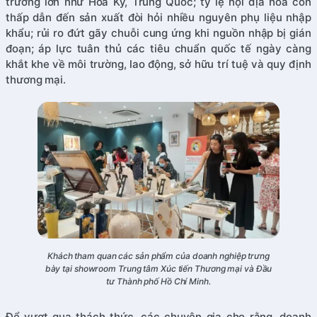
trường lớn như Hoa Kỳ, Trung Quốc; tỷ lệ nội địa hóa còn
thấp dẫn đến sản xuất đòi hỏi nhiều nguyên phụ liệu nhập
khẩu; rủi ro đứt gãy chuỗi cung ứng khi nguồn nhập bị gián
đoạn; áp lực tuân thủ các tiêu chuẩn quốc tế ngày càng
khắt khe về môi trường, lao động, sở hữu trí tuệ và quy định
thương mại.
Khách tham quan các sản phẩm của doanh nghiệp trưng
bày tại showroom Trung tâm Xúc tiến Thương mại và Đầu
tư Thành phố Hồ Chí Minh.
Để vượt qua thách thức, các chuyên gia cho rằng, doanh