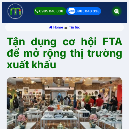
0985 040 038
0985 040 038
Home
Tin tức
Tận dụng cơ hội FTA
để mở rộng thị trường
xuất khẩu