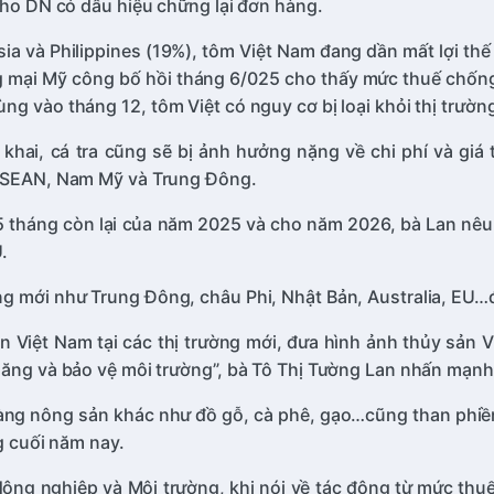
cho DN có dấu hiệu chững lại đơn hàng.
sia và Philippines (19%), tôm Việt Nam đang dần mất lợi t
 mại Mỹ công bố hồi tháng 6/025 cho thấy mức thuế chống 
g vào tháng 12, tôm Việt có nguy cơ bị loại khỏi thị trườn
n khai, cá tra cũng sẽ bị ảnh hưởng nặng về chi phí và gi
i ASEAN, Nam Mỹ và Trung Đông.
 5 tháng còn lại của năm 2025 và cho năm 2026, bà Lan nêu r
.
g mới như Trung Đông, châu Phi, Nhật Bản, Australia, EU…đ
ản Việt Nam tại các thị trường mới, đưa hình ảnh thủy sản
năng và bảo vệ môi trường”, bà Tô Thị Tường Lan nhấn mạnh
hàng nông sản khác như đồ gỗ, cà phê, gạo…cũng than phiền 
g cuối năm nay.
ng nghiệp và Môi trường, khi nói về tác động từ mức thuế