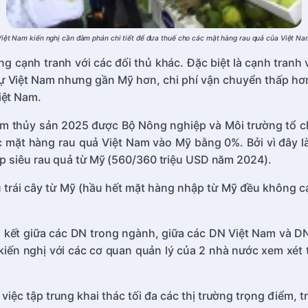
Việt Nam kiến nghị cần đàm phán chi tiết để đưa thuế cho các mặt hàng rau quả của Việt N
cạnh tranh với các đối thủ khác. Đặc biệt là cạnh tranh v
 Việt Nam nhưng gần Mỹ hơn, chi phí vận chuyển thấp hơn 
iệt Nam.
 lâm thủy sản 2025 được Bộ Nông nghiệp và Môi trường tổ c
c mặt hàng rau quả Việt Nam vào Mỹ bằng 0%. Bởi vì đây 
p siêu rau quả từ Mỹ (560/360 triệu USD năm 2024).
 trái cây từ Mỹ (hầu hết mặt hàng nhập từ Mỹ đều không cạ
iên kết giữa các DN trong ngành, giữa các DN Việt Nam và D
iến nghị với các cơ quan quản lý của 2 nhà nước xem xét 
việc tập trung khai thác tối đa các thị trường trọng điểm,