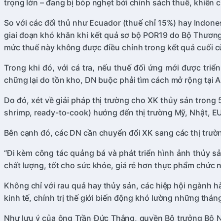
trọng lớn – đang bị bóp nghẹt bởi chính sách thuế, khiến 
So với các đối thủ như Ecuador (thuế chỉ 15%) hay Indone
giai đoạn khó khăn khi kết quả sơ bộ POR19 do Bộ Thương
mức thuế này không được điều chỉnh trong kết quả cuối cùn
Trong khi đó, với cá tra, nếu thuế đối ứng mới được triể
chững lại do tồn kho, DN buộc phải tìm cách mở rộng tạ
Do đó, xét về giải pháp thị trường cho XK thủy sản trong
shrimp, ready-to-cook) hướng đến thị trường Mỹ, Nhật, EU
Bên cạnh đó, các DN cần chuyển đổi XK sang các thị trườn
“Đi kèm công tác quảng bá và phát triển hình ảnh thủy s
chất lượng, tốt cho sức khỏe, giá rẻ hơn thực phẩm chức 
Không chỉ với rau quả hay thủy sản, các hiệp hội ngành 
kinh tế, chính trị thế giới biến động khó lường những thán
Như lưu ý của ông Trần Đức Thắng, quyền Bộ trưởng Bộ Nô