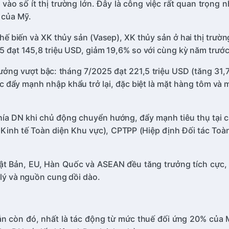
vào số ít thị trường lớn. Đây là công việc rất quan trọng n
 của Mỹ.
ế biến và XK thủy sản (Vasep), XK thủy sản ở hai thị trường 
25 đạt 145,8 triệu USD, giảm 19,6% so với cùng kỳ năm trướ
rưởng vượt bậc: tháng 7/2025 đạt 221,5 triệu USD (tăng 31,
đẩy mạnh nhập khẩu trở lại, đặc biệt là mặt hàng tôm và m
phía DN khi chủ động chuyển hướng, đẩy mạnh tiêu thụ tại cá
 Kinh tế Toàn diện Khu vực), CPTPP (Hiệp định Đối tác Toà
ật Bản, EU, Hàn Quốc và ASEAN đều tăng trưởng tích cực, 
 lý và nguồn cung dồi dào.
 vẫn còn đó, nhất là tác động từ mức thuế đối ứng 20% của 